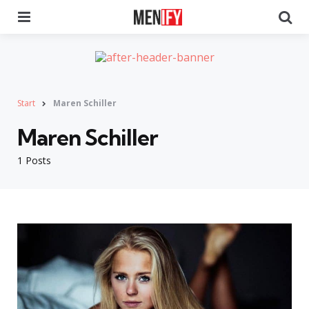
Menu
Se
Start
Maren Schiller
Maren Schiller
1 Posts