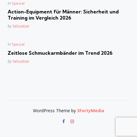
Posted
in
Spezial
in
Action-Equipment für Männer: Sicherheit und
Training im Vergleich 2026
Posted
by
Sebastian
Posted
in
Spezial
in
Zeitlose Schmuckarmbänder im Trend 2026
Posted
by
Sebastian
WordPress Theme by
3FortyMedia