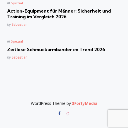
Posted
in
Spezial
in
Action-Equipment für Männer: Sicherheit und
Training im Vergleich 2026
Posted
by
Sebastian
Posted
in
Spezial
in
Zeitlose Schmuckarmbänder im Trend 2026
Posted
by
Sebastian
WordPress Theme by
3FortyMedia