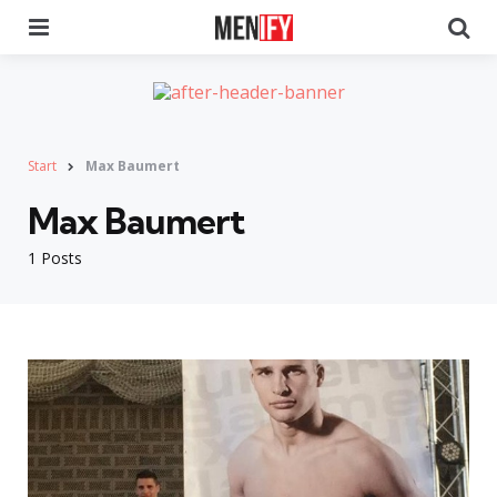
Menu
Se
Start
Max Baumert
Max Baumert
1 Posts