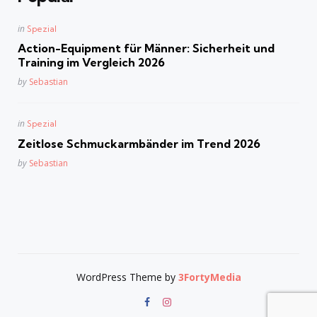
Posted
in
Spezial
in
Action-Equipment für Männer: Sicherheit und
Training im Vergleich 2026
Posted
by
Sebastian
Posted
in
Spezial
in
Zeitlose Schmuckarmbänder im Trend 2026
Posted
by
Sebastian
WordPress Theme by
3FortyMedia