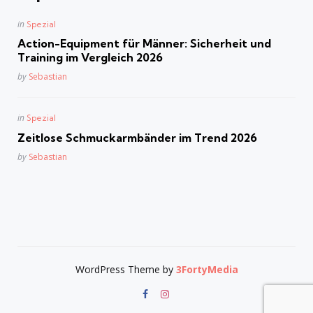
Posted
in
Spezial
in
Action-Equipment für Männer: Sicherheit und
Training im Vergleich 2026
Posted
by
Sebastian
Posted
in
Spezial
in
Zeitlose Schmuckarmbänder im Trend 2026
Posted
by
Sebastian
WordPress Theme by
3FortyMedia