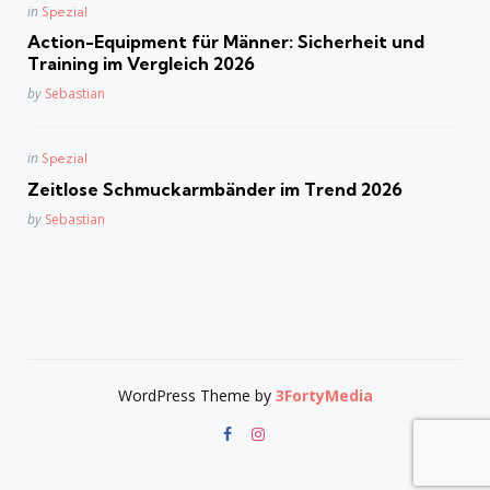
Posted
in
Spezial
in
Action-Equipment für Männer: Sicherheit und
Training im Vergleich 2026
Posted
by
Sebastian
Posted
in
Spezial
in
Zeitlose Schmuckarmbänder im Trend 2026
Posted
by
Sebastian
WordPress Theme by
3FortyMedia