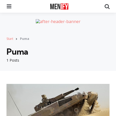
Menu
Se
Start
Puma
Puma
1 Posts