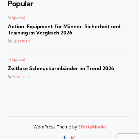
Popular
Posted
in
Spezial
in
Action-Equipment für Männer: Sicherheit und
Training im Vergleich 2026
Posted
by
Sebastian
Posted
in
Spezial
in
Zeitlose Schmuckarmbänder im Trend 2026
Posted
by
Sebastian
WordPress Theme by
3FortyMedia