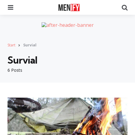
Menu
Se
Start
Survial
Survial
6 Posts