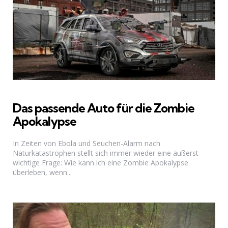
Das passende Auto für die Zombie
Apokalypse
In Zeiten von Ebola und Seuchen-Alarm nach
Naturkatastrophen stellt sich immer wieder eine äußerst
wichtige Frage: Wie kann ich eine Zombie Apokalypse
überleben, wenn...