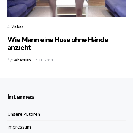
Categories
Posted
in
Video
in
Wie Mann eine Hose ohne Hände
anzieht
Posted
by
Sebastian
7. Juli 2014
by
Internes
Unsere Autoren
Impressum