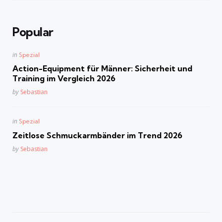
Popular
Posted
in
Spezial
in
Action-Equipment für Männer: Sicherheit und
Training im Vergleich 2026
Posted
by
Sebastian
Posted
in
Spezial
in
Zeitlose Schmuckarmbänder im Trend 2026
Posted
by
Sebastian