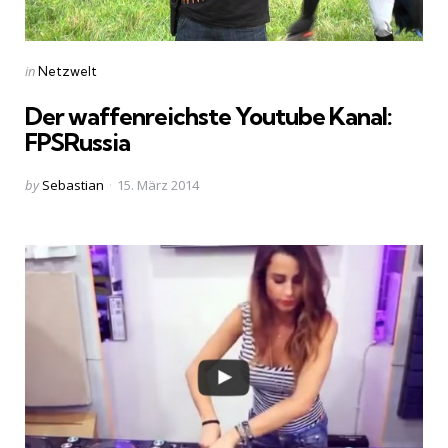
Categories
Posted
in
Netzwelt
in
Der waffenreichste Youtube Kanal:
FPSRussia
Posted
by
Sebastian
15. März 2014
by