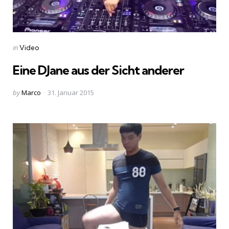
Categories
Posted
in
Video
in
Eine DJane aus der Sicht anderer
Posted
by
Marco
31. Januar 2015
by