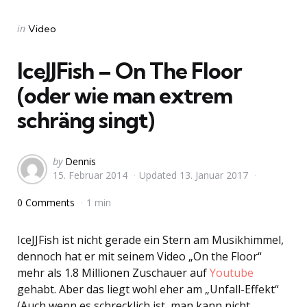
Categories
Posted
in
Video
in
IceJJFish – On The Floor
(oder wie man extrem
schräng singt)
Posted
by
Dennis
15. Februar 2014
Updated
13. Januar 2017
by
0 Comments
1 min
IceJJFish ist nicht gerade ein Stern am Musikhimmel,
dennoch hat er mit seinem Video „On the Floor“
mehr als 1.8 Millionen Zuschauer auf
Youtube
gehabt. Aber das liegt wohl eher am „Unfall-Effekt“
(Auch wenn es schrecklich ist, man kann nicht