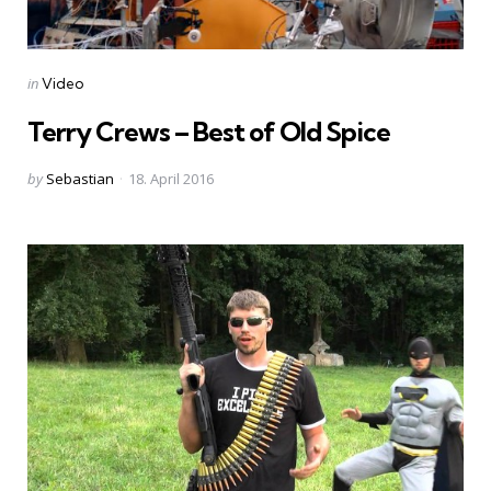
Categories
Posted
in
Video
in
Terry Crews – Best of Old Spice
Posted
by
Sebastian
18. April 2016
by