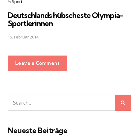
Posted
in
Sport
in
Deutschlands hübscheste Olympia-
Sportlerinnen
15. Februar 2014
Leave a Comment
Sear
Search
for:
Neueste Beiträge