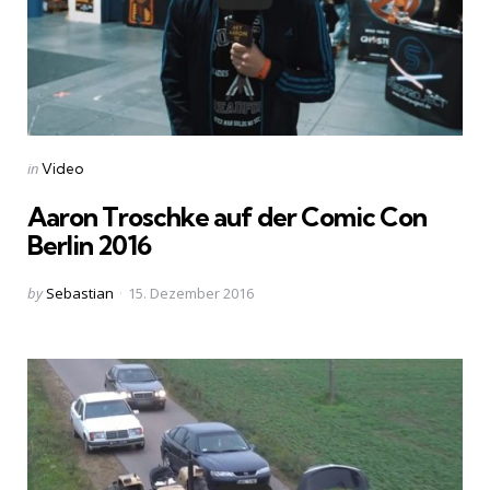
Categories
Posted
in
Video
in
Aaron Troschke auf der Comic Con
Berlin 2016
Posted
by
Sebastian
15. Dezember 2016
by