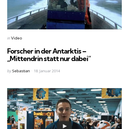
Categories
Posted
in
Video
in
Forscher in der Antarktis –
„Mittendrin statt nur dabei“
Posted
by
Sebastian
18. Januar 2014
by