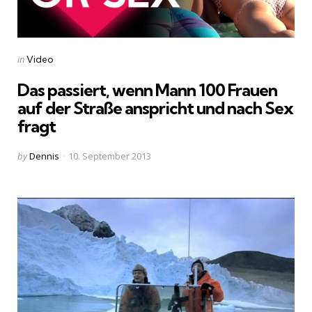
Categories
Posted
in
Video
in
Das passiert, wenn Mann 100 Frauen
auf der Straße anspricht und nach Sex
fragt
Posted
by
Dennis
10. September 2013
by