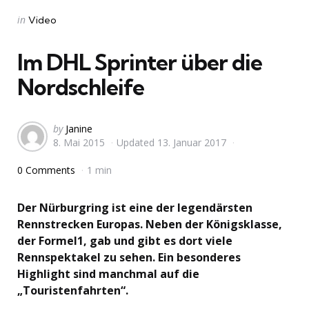
Categories
Posted
in
Video
in
Im DHL Sprinter über die
Nordschleife
Posted
by
Janine
8. Mai 2015
Updated
13. Januar 2017
by
0 Comments
1 min
Der Nürburgring ist eine der legendärsten
Rennstrecken Europas. Neben der Königsklasse,
der Formel1, gab und gibt es dort viele
Rennspektakel zu sehen. Ein besonderes
Highlight sind manchmal auf die
„Touristenfahrten“.