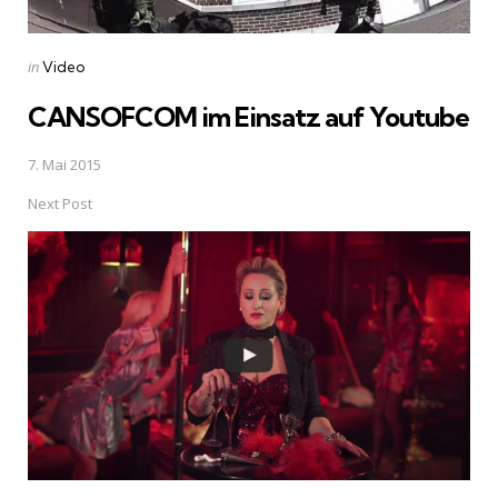
Posted
in
Video
in
CANSOFCOM im Einsatz auf Youtube
7. Mai 2015
Next Post