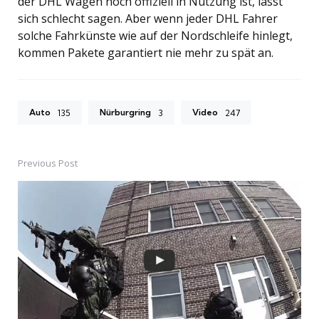
der DHL Wagen noch offiziell in Nutzung ist, lässt
sich schlecht sagen. Aber wenn jeder DHL Fahrer
solche Fahrkünste wie auf der Nordschleife hinlegt,
kommen Pakete garantiert nie mehr zu spät an.
Auto
Nürburgring
Video
135
3
247
Previous Post
Post
navigation