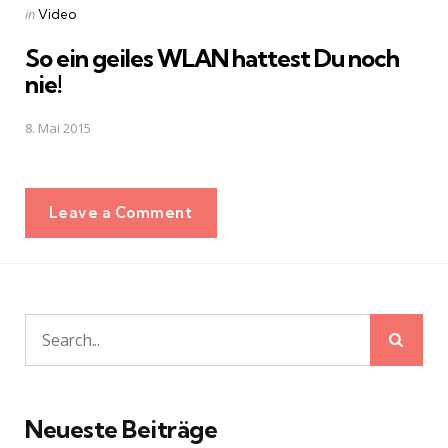
Posted
in
Video
in
So ein geiles WLAN hattest Du noch
nie!
8. Mai 2015
Leave a Comment
Sear
Search
for:
Neueste Beiträge