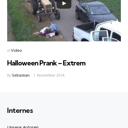
Categories
Posted
in
Video
in
Halloween Prank – Extrem
Posted
by
Sebastian
1. November 2014
by
Internes
Unsere Autoren