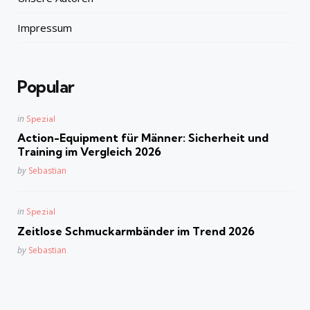
Impressum
Popular
Posted
in
Spezial
in
Action-Equipment für Männer: Sicherheit und
Training im Vergleich 2026
Posted
by
Sebastian
Posted
in
Spezial
in
Zeitlose Schmuckarmbänder im Trend 2026
Posted
by
Sebastian