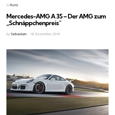
Categories
Posted
in
Auto
in
Mercedes-AMG A 35 – Der AMG zum
„Schnäppchenpreis“
Posted
by
Sebastian
18. Dezember 2018
by