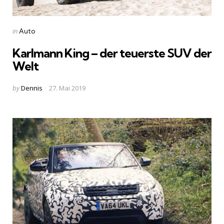
Categories
Posted
in
Auto
in
Karlmann King – der teuerste SUV der
Welt
Posted
by
Dennis
27. Mai 2019
by