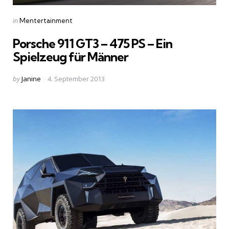
Categories
Posted
in
Mentertainment
in
Porsche 911 GT3 – 475 PS – Ein
Spielzeug für Männer
Posted
by
Janine
4. September 2013
by