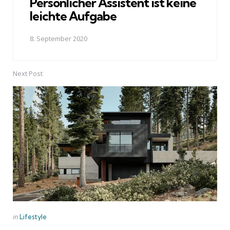
Persönlicher Assistent ist keine
leichte Aufgabe
8. September 2020
Next Post
Posted
in
Lifestyle
in