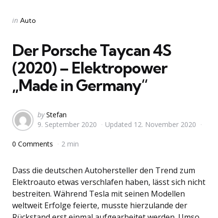
Categories
Posted
in
Auto
in
Der Porsche Taycan 4S
(2020) – Elektropower
„Made in Germany“
Posted
by
Stefan
9. September 2020
Updated
12. November 2020
by
0 Comments
2 min
Dass die deutschen Autohersteller den Trend zum
Elektroauto etwas verschlafen haben, lässt sich nicht
bestreiten. Während Tesla mit seinen Modellen
weltweit Erfolge feierte, musste hierzulande der
Rückstand erst einmal aufgearbeitet werden. Umso