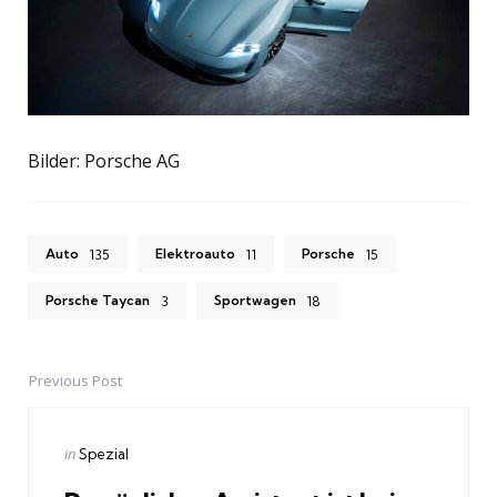
Bilder: Porsche AG
Auto
Elektroauto
Porsche
135
11
15
Porsche Taycan
Sportwagen
3
18
Previous Post
Post
navigation
Posted
in
Spezial
in