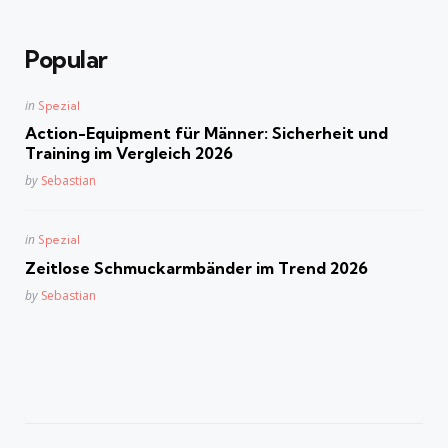
Popular
Posted
in
Spezial
in
Action-Equipment für Männer: Sicherheit und
Training im Vergleich 2026
Posted
by
Sebastian
Posted
in
Spezial
in
Zeitlose Schmuckarmbänder im Trend 2026
Posted
by
Sebastian