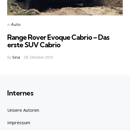
Categories
Posted
in
Auto
in
Range Rover Evoque Cabrio – Das
erste SUV Cabrio
Posted
by
Sina
28. Oktober 2015
by
Internes
Unsere Autoren
Impressum