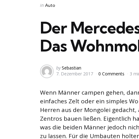
Categories
Posted
in
Auto
in
Der Mercedes
Das Wohnmob
Posted
by
Sebastian
7. Dezember 2017
0 Comments
3 mi
by
Wenn Männer campen gehen, dann m
einfaches Zelt oder ein simples Wo
Herren aus der Mongolei gedacht, a
Zentros bauen ließen. Eigentlich h
was die beiden Männer jedoch nic
zu lassen. Für die Umbauten holten