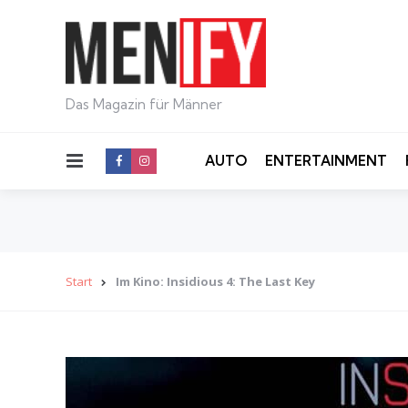
Das Magazin für Männer
Menu
AUTO
ENTERTAINMENT
Start
Im Kino: Insidious 4: The Last Key