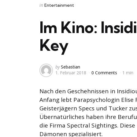
Categories
Posted
in
Entertainment
in
Im Kino: Insid
Key
Posted
by
Sebastian
1. Februar 2018
0 Comments
1 min
by
Nach den Geschehnissen in Insidiou
Anfang lebt Parapsychologin Elise 
Geisterjägern Specs und Tucker zu
Übernatürliches haben ihre Beruf
die Firma Spectral Sightings. Diese
Dämonen spezialisiert.