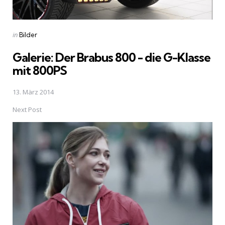
Posted
in
Bilder
in
Galerie: Der Brabus 800 - die G-Klasse
mit 800PS
13. März 2014
Next Post