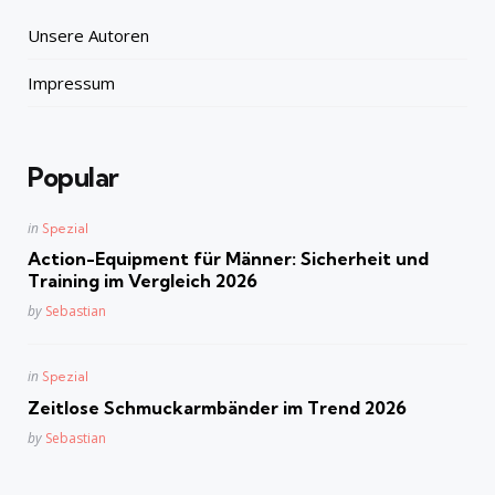
Unsere Autoren
Impressum
Popular
Posted
in
Spezial
in
Action-Equipment für Männer: Sicherheit und
Training im Vergleich 2026
Posted
by
Sebastian
Posted
in
Spezial
in
Zeitlose Schmuckarmbänder im Trend 2026
Posted
by
Sebastian