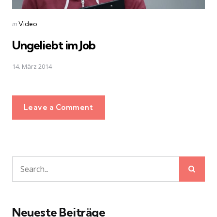
Posted
in
Video
in
Ungeliebt im Job
14. März 2014
Leave a Comment
Sear
Search
for:
Neueste Beiträge