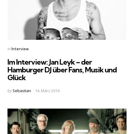
Categories
Posted
in
Interview
in
Im Interview: Jan Leyk – der
Hamburger DJ über Fans, Musik und
Glück
Posted
by
Sebastian
14. März 2014
by