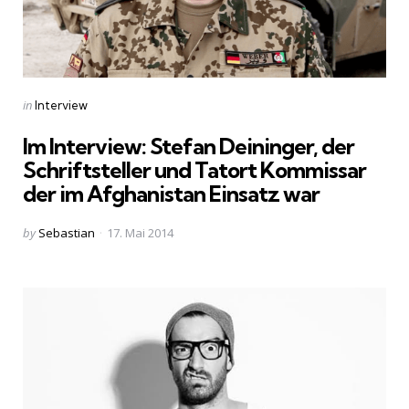
Categories
Posted
in
Interview
in
Im Interview: Stefan Deininger, der
Schriftsteller und Tatort Kommissar
der im Afghanistan Einsatz war
Posted
by
Sebastian
17. Mai 2014
by