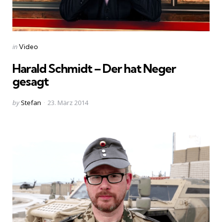
Categories
Posted
in
Video
in
Harald Schmidt – Der hat Neger
gesagt
Posted
by
Stefan
23. März 2014
by