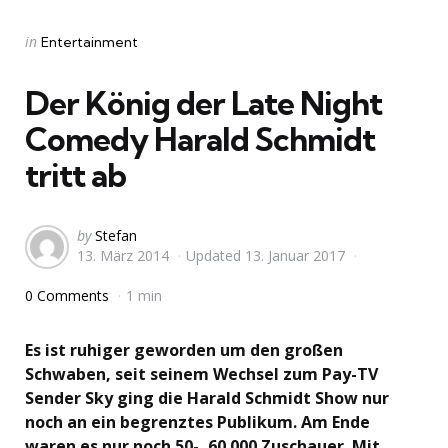
Categories
Posted
in
Entertainment
in
Der König der Late Night
Comedy Harald Schmidt
tritt ab
Posted
by
Stefan
13. März 2014
Updated
13. Januar 2017
by
0 Comments
1 min
Es ist ruhiger geworden um den großen
Schwaben, seit seinem Wechsel zum Pay-TV
Sender Sky ging die Harald Schmidt Show nur
noch an ein begrenztes Publikum. Am Ende
waren es nur noch 50-, 60 000 Zuschauer. Mit