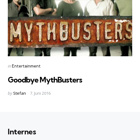
Categories
Posted
in
Entertainment
in
Goodbye MythBusters
Posted
by
Stefan
7. Juni 2016
by
Internes