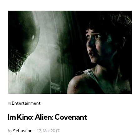
Categories
Posted
in
Entertainment
in
Im Kino: Alien: Covenant
Posted
by
Sebastian
17. Mai 2017
by