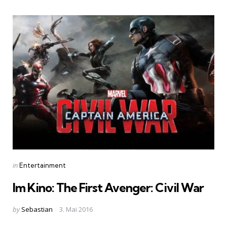
Categories
Posted
in
Entertainment
in
Im Kino: The First Avenger: Civil War
Posted
by
Sebastian
3. Mai 2016
by