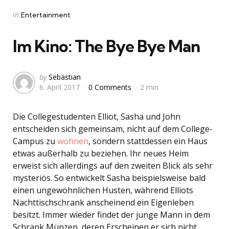
Categories
Posted
in
Entertainment
in
Im Kino: The Bye Bye Man
Posted
by
Sebastian
6. April 2017
0 Comments
2 min
by
Die Collegestudenten Elliot, Sasha und John
entscheiden sich gemeinsam, nicht auf dem College-
Campus zu
wohnen
, sondern stattdessen ein Haus
etwas außerhalb zu beziehen. Ihr neues Heim
erweist sich allerdings auf den zweiten Blick als sehr
mysteriös. So entwickelt Sasha beispielsweise bald
einen ungewöhnlichen Husten, während Elliots
Nachttischschrank anscheinend ein Eigenleben
besitzt. Immer wieder findet der junge Mann in dem
Schrank Münzen, deren Erscheinen er sich nicht