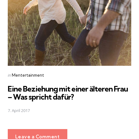
Posted
in
Mentertainment
in
Eine Beziehung mit einer älteren Frau
– Was spricht dafür?
7. April 2017
Leave a Comment