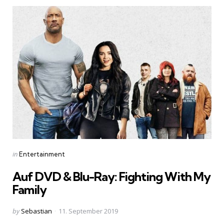
Categories
Posted
in
Entertainment
in
Auf DVD & Blu-Ray: Fighting With My
Family
Posted
by
Sebastian
11. September 2019
by