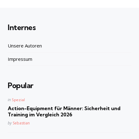
Internes
Unsere Autoren
Impressum
Popular
Posted
in
Spezial
in
Action-Equipment für Männer: Sicherheit und
Training im Vergleich 2026
Posted
by
Sebastian