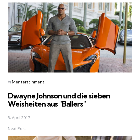
navigation
Posted
in
Mentertainment
in
Dwayne Johnson und die sieben
Weisheiten aus "Ballers"
5. April 2017
Next Post