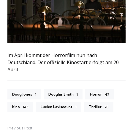
Im April kommt der Horrorfilm nun nach
Deutschland. Der offizielle Kinostart erfolgt am 20.
April.
Doug Jones
Douglas Smith
Horror
1
1
42
Kino
Lucien Laviscount
Thriller
145
1
78
Previous Post
Post