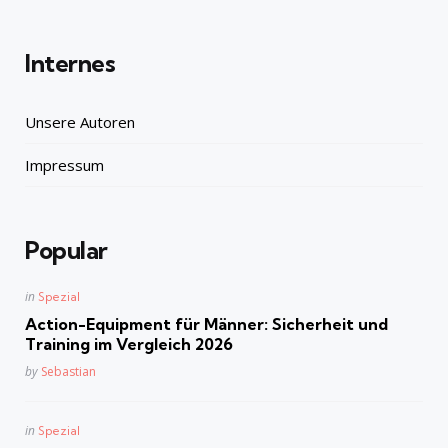
Internes
Unsere Autoren
Impressum
Popular
Posted
in
Spezial
in
Action-Equipment für Männer: Sicherheit und
Training im Vergleich 2026
Posted
by
Sebastian
Posted
in
Spezial
in