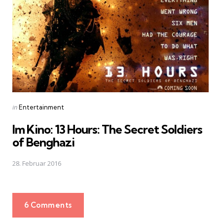
Posted
in
Entertainment
in
Im Kino: 13 Hours: The Secret Soldiers
of Benghazi
28. Februar 2016
6 Comments