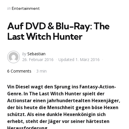
Categories
Posted
in
Entertainment
in
Auf DVD & Blu-Ray: The
Last Witch Hunter
Posted
by
Sebastian
26. Februar 2016
Updated
1. März 2016
by
6 Comments
3 min
Vin Diesel wagt den Sprung ins Fantasy-Action-
Genre. In The Last Witch Hunter spielt der
Actionstar einen jahrhundertealten Hexenjäger,
der bis heute die Menschheit gegen böse Hexen
schützt. Als eine dunkle Hexenkönigin sich
erhebt, steht der Jäger vor seiner härtesten
Herausforderung.