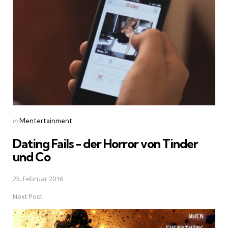
navigation
Posted
in
Mentertainment
in
Dating Fails - der Horror von Tinder
und Co
25. Februar 2016
Next Post