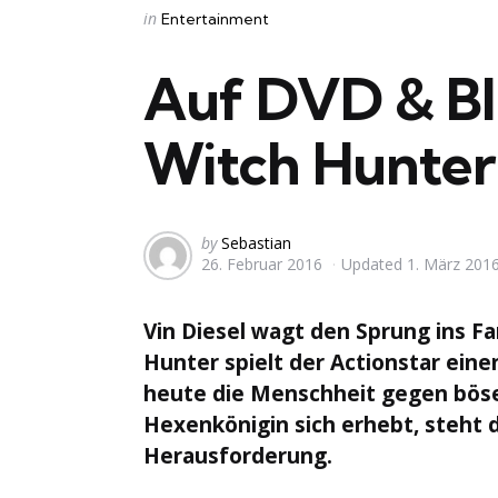
Categories
Posted
in
Entertainment
in
Auf DVD & Bl
Witch Hunter
Posted
by
Sebastian
26. Februar 2016
Updated
1. März 201
by
Vin Diesel wagt den Sprung ins F
Hunter spielt der Actionstar eine
heute die Menschheit gegen böse
Hexenkönigin sich erhebt, steht d
Herausforderung.