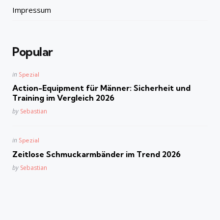
Impressum
Popular
Posted
in
Spezial
in
Action-Equipment für Männer: Sicherheit und
Training im Vergleich 2026
Posted
by
Sebastian
Posted
in
Spezial
in
Zeitlose Schmuckarmbänder im Trend 2026
Posted
by
Sebastian