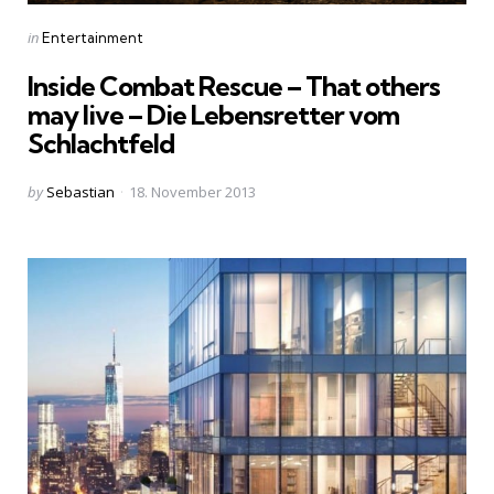
Categories
Posted
in
Entertainment
in
Inside Combat Rescue – That others
may live – Die Lebensretter vom
Schlachtfeld
Posted
by
Sebastian
18. November 2013
by