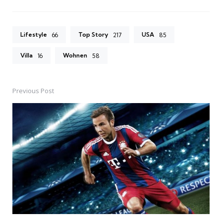
Lifestyle
Top Story
USA
66
217
85
Villa
Wohnen
16
58
Previous Post
Post
navigation