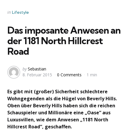
Categories
Posted
in
Lifestyle
in
Das imposante Anwesen an
der 1181 North Hillcrest
Road
Posted
by
Sebastian
8. Februar 2015
0 Comments
1 min
by
Es gibt mit (großer) Sicherheit schlechtere
Wohngegenden als die Hügel von Beverly Hills.
Oben über Beverly Hills haben sich die reichen
Schauspieler und Millionäre eine „Oase“ aus
Luxusvillen, wie dem Anwesen „1181 North
Hillcrest Road“, geschaffen.