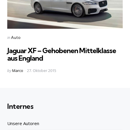
Categories
Posted
in
Auto
in
Jaguar XF – Gehobenen Mittelklasse
aus England
Posted
by
Marco
27. Oktober 2015
by
Internes
Unsere Autoren