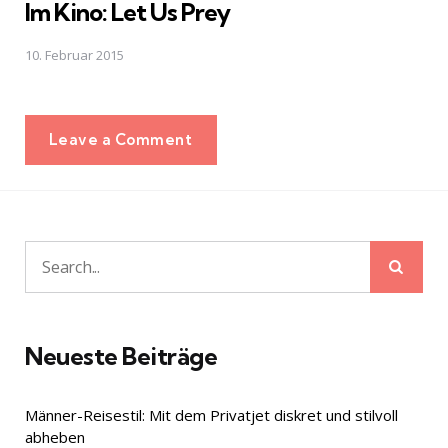
Im Kino: Let Us Prey
10. Februar 2015
Leave a Comment
Sear
Search
for:
Neueste Beiträge
Männer-Reisestil: Mit dem Privatjet diskret und stilvoll
abheben