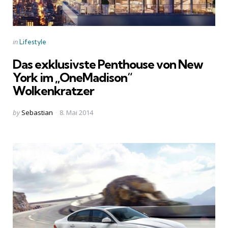
Categories
Posted
in
Lifestyle
in
Das exklusivste Penthouse von New
York im „OneMadison“
Wolkenkratzer
Posted
by
Sebastian
8. Mai 2014
by