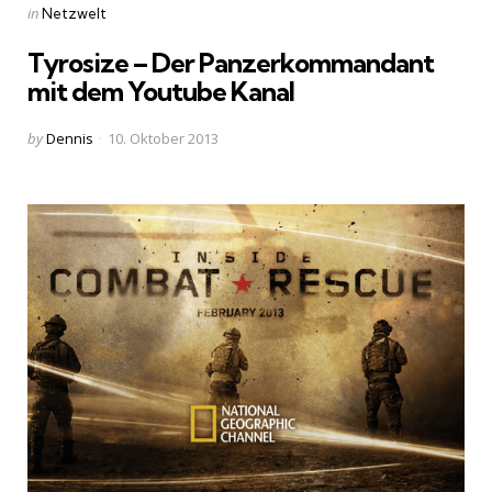
Categories
Posted
in
Netzwelt
in
Tyrosize – Der Panzerkommandant
mit dem Youtube Kanal
Posted
by
Dennis
10. Oktober 2013
by