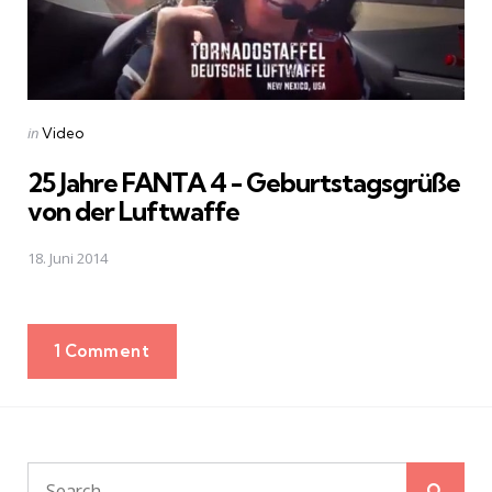
Posted
in
Video
in
25 Jahre FANTA 4 - Geburtstagsgrüße
von der Luftwaffe
18. Juni 2014
1 Comment
Sear