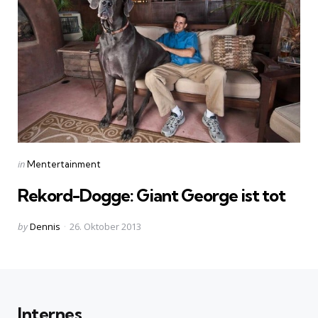
Categories
Posted
in
Mentertainment
in
Rekord-Dogge: Giant George ist tot
Posted
by
Dennis
26. Oktober 2013
by
Internes