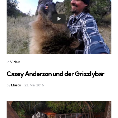
Categories
Posted
in
Video
in
Casey Anderson und der Grizzlybär
Posted
by
Marco
22. Mai 2016
by