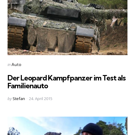
Categories
Posted
in
Auto
in
Der Leopard Kampfpanzer im Test als
Familienauto
Posted
by
Stefan
24. April 2015
by