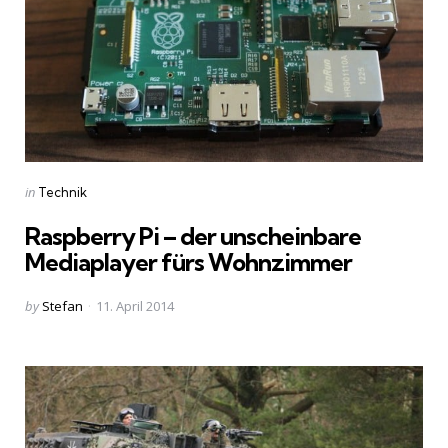
Categories
Posted
in
Technik
in
Raspberry Pi – der unscheinbare
Mediaplayer fürs Wohnzimmer
Posted
by
Stefan
11. April 2014
by