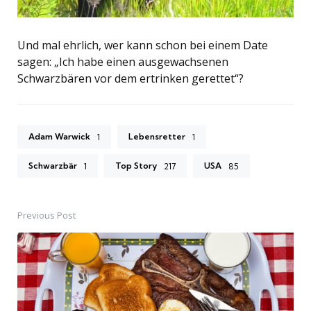
Und mal ehrlich, wer kann schon bei einem Date
sagen: „Ich habe einen ausgewachsenen
Schwarzbären vor dem ertrinken gerettet“?
Adam Warwick
Lebensretter
1
1
Schwarzbär
Top Story
USA
1
217
85
Previous Post
Post
navigation