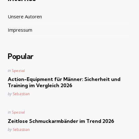
Unsere Autoren
Impressum
Popular
Posted
in
Spezial
in
Action-Equipment für Männer: Sicherheit und
Training im Vergleich 2026
Posted
by
Sebastian
Posted
in
Spezial
in
Zeitlose Schmuckarmbänder im Trend 2026
Posted
by
Sebastian