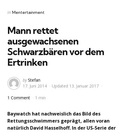
Categories
Posted
in
Mentertainment
in
Mann rettet
ausgewachsenen
Schwarzbären vor dem
Ertrinken
Posted
by
Stefan
17. Juni 2014
Updated
13. Januar 2017
by
1 Comment
1 min
Baywatch hat nachweislich das Bild des
Rettungsschwimmers geprägt, allen voran
natürlich David Hasselhoff. In der US-Serie der