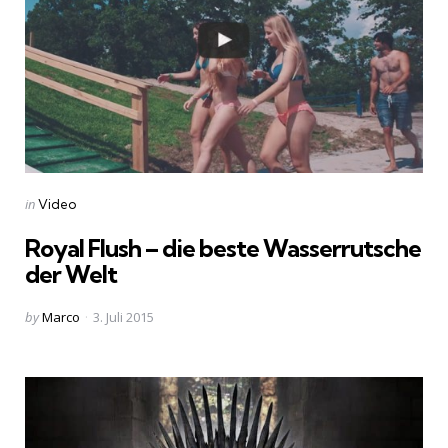
Categories
Posted
in
Video
in
Royal Flush – die beste Wasserrutsche
der Welt
Posted
by
Marco
3. Juli 2015
by