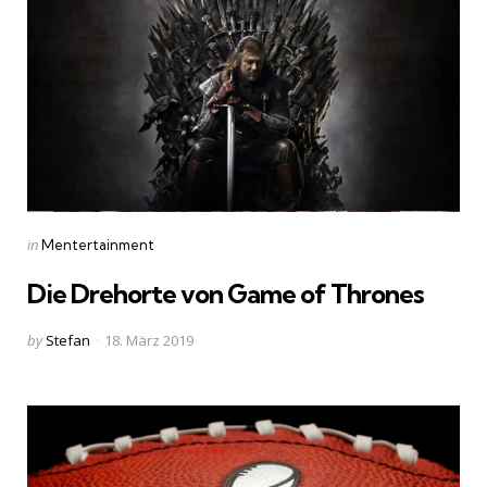
Categories
Posted
in
Mentertainment
in
Die Drehorte von Game of Thrones
Posted
by
Stefan
18. März 2019
by