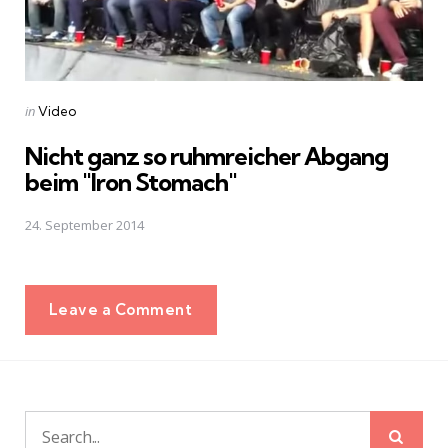
Posted
in
Video
in
Nicht ganz so ruhmreicher Abgang
beim "Iron Stomach"
24. September 2014
Leave a Comment
Sear
Search