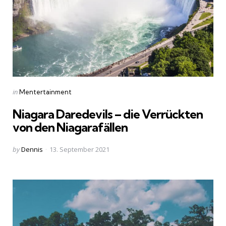
Categories
Posted
in
Mentertainment
in
Niagara Daredevils – die Verrückten
von den Niagarafällen
Posted
by
Dennis
13. September 2021
by