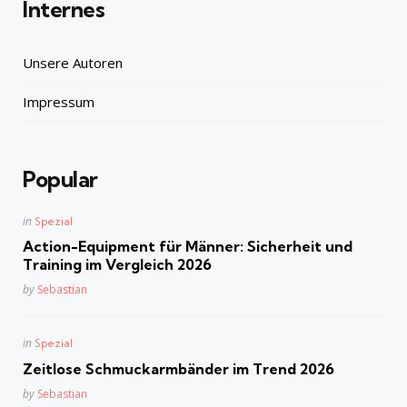
Internes
Unsere Autoren
Impressum
Popular
Posted
in
Spezial
in
Action-Equipment für Männer: Sicherheit und
Training im Vergleich 2026
Posted
by
Sebastian
Posted
in
Spezial
in
Zeitlose Schmuckarmbänder im Trend 2026
Posted
by
Sebastian