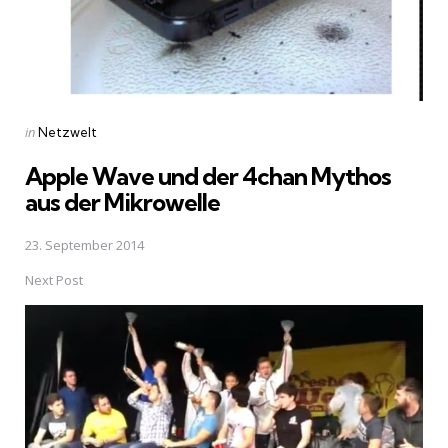
Posted
in
Netzwelt
in
Apple Wave und der 4chan Mythos
aus der Mikrowelle
23. September 2014
Next Post