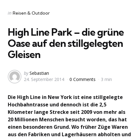
Categories
Posted
in
Reisen & Outdoor
in
High Line Park – die grüne
Oase auf den stillgelegten
Gleisen
Posted
by
Sebastian
24. September 2014
0 Comments
3 min
by
Die High Line in New York ist eine stillgelegte
Hochbahntrasse und dennoch ist die 2,5
Kilometer lange Strecke seit 2009 von mehr als
20 Millionen Menschen besucht worden, das hat
einen besonderen Grund. Wo früher Züge Waren
aus den Fabriken und Lagerhäusern abholten und