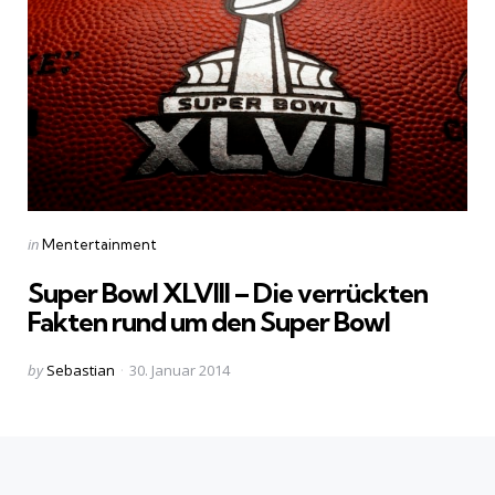
Categories
Posted
in
Mentertainment
in
Super Bowl XLVIII – Die verrückten
Fakten rund um den Super Bowl
Posted
by
Sebastian
30. Januar 2014
by