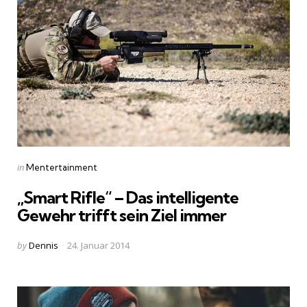
Categories
Posted
in
Mentertainment
in
„Smart Rifle“ – Das intelligente
Gewehr trifft sein Ziel immer
Posted
by
Dennis
24. Januar 2014
by