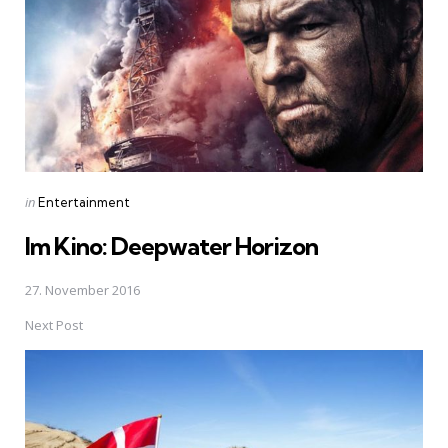
Posted
in
Entertainment
in
Im Kino: Deepwater Horizon
27. November 2016
Next Post