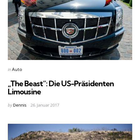
Categories
Posted
in
Auto
in
„The Beast“: Die US-Präsidenten
Limousine
Posted
by
Dennis
26. Januar 2017
by