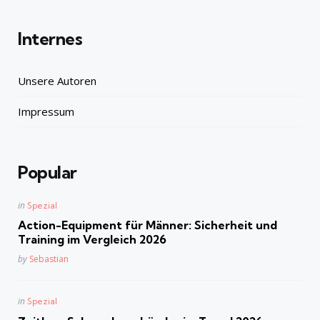
Internes
Unsere Autoren
Impressum
Popular
Posted
in
Spezial
in
Action-Equipment für Männer: Sicherheit und
Training im Vergleich 2026
Posted
by
Sebastian
Posted
in
Spezial
in