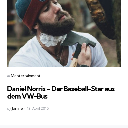
Categories
Posted
in
Mentertainment
in
Daniel Norris – Der Baseball-Star aus
dem VW-Bus
Posted
by
Janine
13. April 2015
by