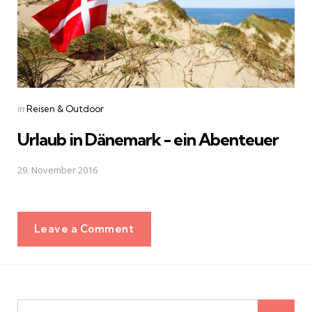
Posted
in
Reisen & Outdoor
in
Urlaub in Dänemark - ein Abenteuer
29. November 2016
Leave a Comment