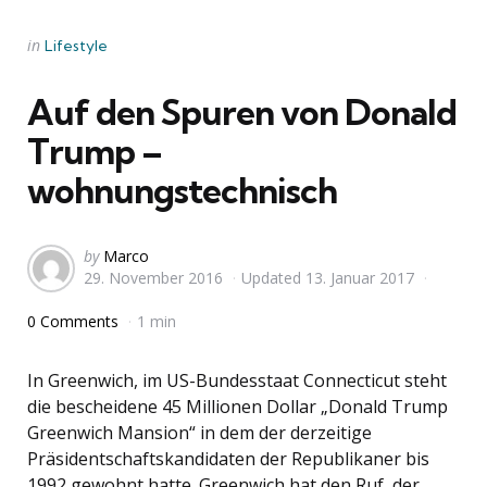
Categories
Posted
in
Lifestyle
in
Auf den Spuren von Donald
Trump –
wohnungstechnisch
Posted
by
Marco
29. November 2016
Updated
13. Januar 2017
by
0 Comments
1 min
In Greenwich, im US-Bundesstaat Connecticut steht
die bescheidene 45 Millionen Dollar „Donald Trump
Greenwich Mansion“ in dem der derzeitige
Präsidentschaftskandidaten der Republikaner bis
1992 gewohnt hatte. Greenwich hat den Ruf, der