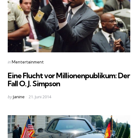
Categories
Posted
in
Mentertainment
in
Eine Flucht vor Millionenpublikum: Der
Fall O. J. Simpson
Posted
by
Janine
21. Juni 2014
by