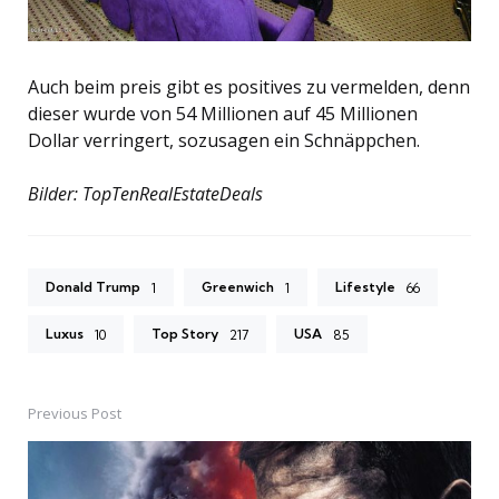
Auch beim preis gibt es positives zu vermelden, denn
dieser wurde von 54 Millionen auf 45 Millionen
Dollar verringert, sozusagen ein Schnäppchen.
Bilder: TopTenRealEstateDeals
Donald Trump
Greenwich
Lifestyle
1
1
66
Luxus
Top Story
USA
10
217
85
Previous Post
Post
navigation