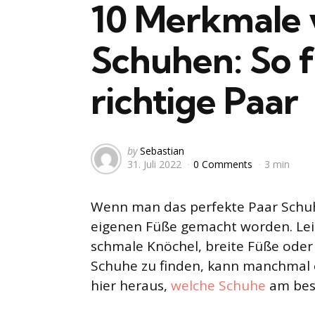
10 Merkmale
Schuhen: So f
richtige Paar
Posted
by
Sebastian
31. Juli 2022
0 Comments
3 min
by
Wenn man das perfekte Paar Schuhe 
eigenen Füße gemacht worden. Leide
schmale Knöchel, breite Füße ode
Schuhe zu finden, kann manchmal e
hier heraus,
welche Schuhe
am best