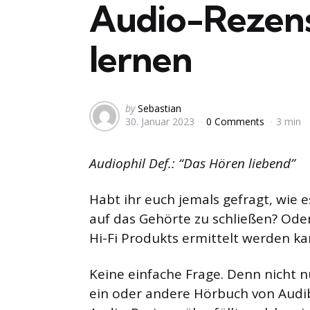
Audio-Rezens
lernen
Posted
by
Sebastian
30. Januar 2023
0 Comments
3 min
by
Audiophil Def.: “Das Hören liebend”
Habt ihr euch jemals gefragt, wie
auf das Gehörte zu schließen? Ode
Hi-Fi Produkts ermittelt werden k
Keine einfache Frage. Denn nicht n
ein oder andere Hörbuch von Audibl