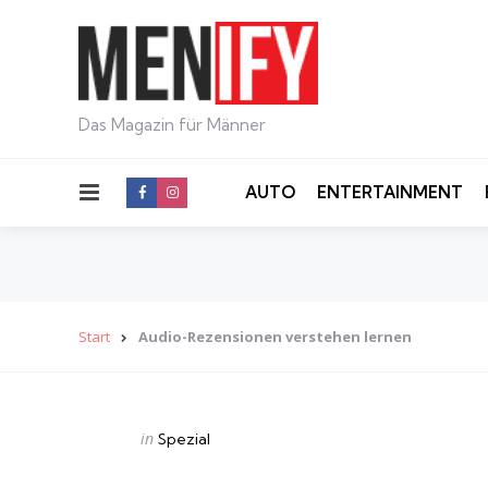
Das Magazin für Männer
Menu
AUTO
ENTERTAINMENT
Start
Audio-Rezensionen verstehen lernen
Categories
Posted
in
Spezial
in