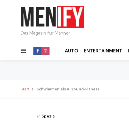
Das Magazin für Männer
Menu
AUTO
ENTERTAINMENT
Start
Schwimmen als Allround-Fitness
Categories
Posted
in
Spezial
in