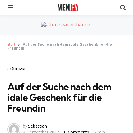
Menu
Se
Start
Auf der Suche nach dem idale Geschenk für die
Freundin
Categories
Posted
in
Spezial
in
Auf der Suche nach dem
idale Geschenk für die
Freundin
Posted
by
Sebastian
8. September 2017
0 Comments
2 min
by