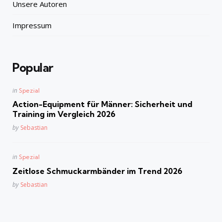
Unsere Autoren
Impressum
Popular
Posted
in
Spezial
in
Action-Equipment für Männer: Sicherheit und
Training im Vergleich 2026
Posted
by
Sebastian
Posted
in
Spezial
in
Zeitlose Schmuckarmbänder im Trend 2026
Posted
by
Sebastian