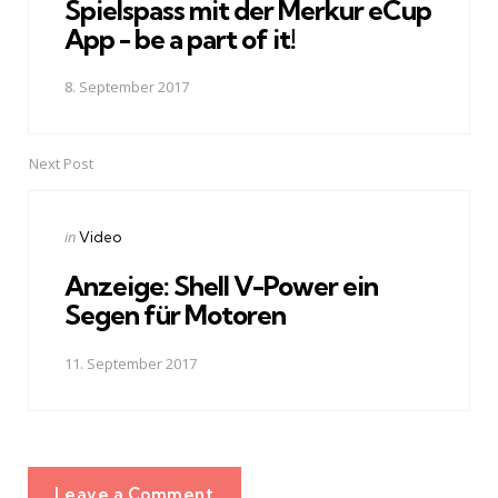
Spielspass mit der Merkur eCup
App - be a part of it!
8. September 2017
Next Post
Posted
in
Video
in
Anzeige: Shell V-Power ein
Segen für Motoren
11. September 2017
Leave a Comment