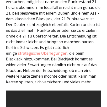
versuchen, möglichst nahe an den Punktestand 21
heranzukommen. Im Idealfall erreicht man genau die
21, beispielsweise mit einem Buben und einem Ass –
dem klassischen Blackjack, der 21 Punkte wert ist.
Der Dealer zieht zugleich ebenfalls Karten und so ist
es das Ziel, mehr Punkte als er oder sie zu erzielen,
ohne die 21 zu überschreiten. Die Entscheidung ist
nicht immer leicht und bringt so manchen harten
Kerl ins Schwitzen. Es gibt natürlich
einige
strategische Überlegungen
, die beim
Blackjack hinzukommen. Bei Blackjack kommt es
wider vieler Erwartungen nämlich nicht nur auf das
Glück an. Neben der Entscheidung, ob man eine
weitere Karte ziehen möchte oder nicht, kann man
Karten splitten, sich versichern und vieles mehr.