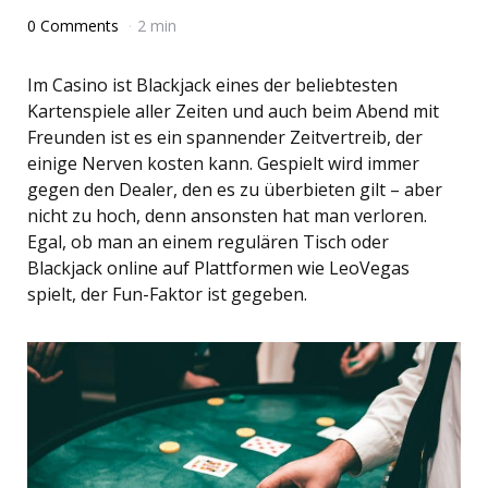
0 Comments
2 min
Im Casino ist Blackjack eines der beliebtesten
Kartenspiele aller Zeiten und auch beim Abend mit
Freunden ist es ein spannender Zeitvertreib, der
einige Nerven kosten kann. Gespielt wird immer
gegen den Dealer, den es zu überbieten gilt – aber
nicht zu hoch, denn ansonsten hat man verloren.
Egal, ob man an einem regulären Tisch oder
Blackjack online auf Plattformen wie LeoVegas
spielt, der Fun-Faktor ist gegeben.