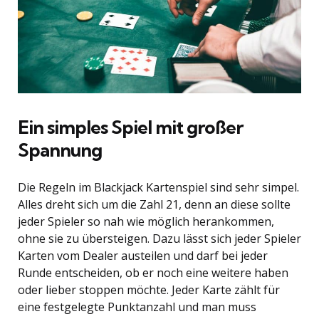
Ein simples Spiel mit großer
Spannung
Die Regeln im Blackjack Kartenspiel sind sehr simpel.
Alles dreht sich um die Zahl 21, denn an diese sollte
jeder Spieler so nah wie möglich herankommen,
ohne sie zu übersteigen. Dazu lässt sich jeder Spieler
Karten vom Dealer austeilen und darf bei jeder
Runde entscheiden, ob er noch eine weitere haben
oder lieber stoppen möchte. Jeder Karte zählt für
eine festgelegte Punktanzahl und man muss