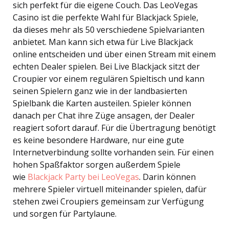
sich perfekt für die eigene Couch. Das LeoVegas
Casino ist die perfekte Wahl für Blackjack Spiele,
da dieses mehr als 50 verschiedene Spielvarianten
anbietet. Man kann sich etwa für Live Blackjack
online entscheiden und über einen Stream mit einem
echten Dealer spielen. Bei Live Blackjack sitzt der
Croupier vor einem regulären Spieltisch und kann
seinen Spielern ganz wie in der landbasierten
Spielbank die Karten austeilen. Spieler können
danach per Chat ihre Züge ansagen, der Dealer
reagiert sofort darauf. Für die Übertragung benötigt
es keine besondere Hardware, nur eine gute
Internetverbindung sollte vorhanden sein. Für einen
hohen Spaßfaktor sorgen außerdem Spiele
wie
Blackjack Party bei LeoVegas
. Darin können
mehrere Spieler virtuell miteinander spielen, dafür
stehen zwei Croupiers gemeinsam zur Verfügung
und sorgen für Partylaune.