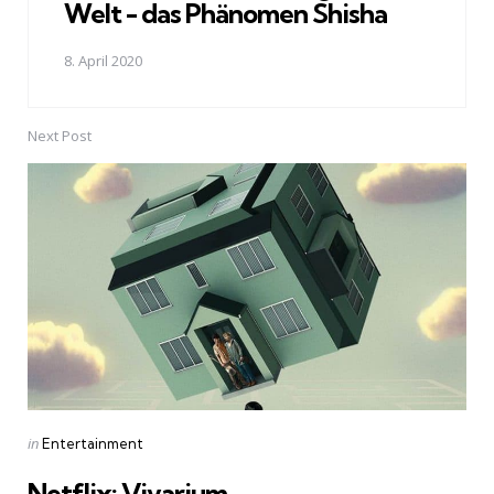
Welt - das Phänomen Shisha
8. April 2020
Next Post
Posted
in
Entertainment
in
Netflix: Vivarium