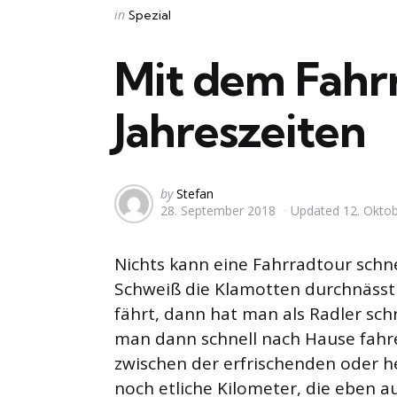
Categories
Posted
in
Spezial
in
Mit dem Fahrr
Jahreszeiten
Posted
by
Stefan
28. September 2018
Updated
12. Okto
by
Nichts kann eine Fahrradtour schne
Schweiß die Klamotten durchnässt 
fährt, dann hat man als Radler schn
man dann schnell nach Hause fahr
zwischen der erfrischenden oder 
noch etliche Kilometer, die eben 