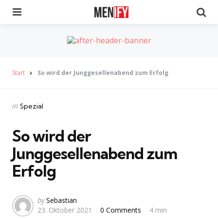
Menu
Se
Start
So wird der Junggesellenabend zum Erfolg
Categories
Posted
in
Spezial
in
So wird der
Junggesellenabend zum
Erfolg
Posted
by
Sebastian
23. Oktober 2021
0 Comments
4 min
by