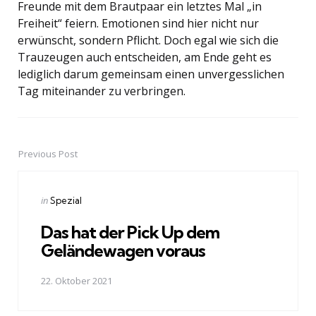
Freunde mit dem Brautpaar ein letztes Mal „in
Freiheit“ feiern. Emotionen sind hier nicht nur
erwünscht, sondern Pflicht. Doch egal wie sich die
Trauzeugen auch entscheiden, am Ende geht es
lediglich darum gemeinsam einen unvergesslichen
Tag miteinander zu verbringen.
Previous Post
Post
navigation
Posted
in
Spezial
in
Das hat der Pick Up dem
Geländewagen voraus
22. Oktober 2021