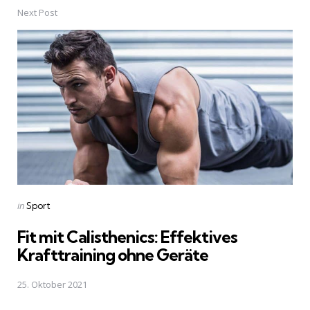
Next Post
Posted
in
Sport
in
Fit mit Calisthenics: Effektives
Krafttraining ohne Geräte
25. Oktober 2021