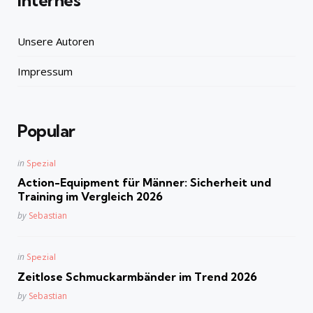
Unsere Autoren
Impressum
Popular
Posted
in
Spezial
in
Action-Equipment für Männer: Sicherheit und
Training im Vergleich 2026
Posted
by
Sebastian
Posted
in
Spezial
in
Zeitlose Schmuckarmbänder im Trend 2026
Posted
by
Sebastian