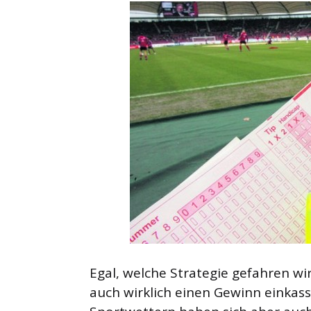
Egal, welche Strategie gefahren wi
auch wirklich einen Gewinn einkassi