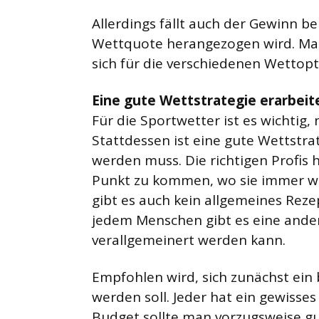
Allerdings fällt auch der Gewinn bei
Wettquote herangezogen wird. Man
sich für die verschiedenen Wettop
Eine gute Wettstrategie erarbeit
Für die Sportwetter ist es wichtig, 
Stattdessen ist eine gute Wettstrat
werden muss. Die richtigen Profis
Punkt zu kommen, wo sie immer wie
gibt es auch kein allgemeines Rezep
jedem Menschen gibt es eine ander
verallgemeinert werden kann.
Empfohlen wird, sich zunächst ein 
werden soll. Jeder hat ein gewisse
Budget sollte man vorzugsweise gu