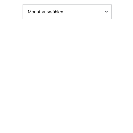
Archiv