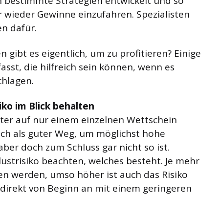
 bestimmte Strategien entwickelt und so
r wieder Gewinne einzufahren. Spezialisten
n dafür.
 gibt es eigentlich, um zu profitieren? Einige
sst, die hilfreich sein können, wenn es
hlagen.
ko im Blick behalten
ter auf nur einem einzelnen Wettschein
auch als guter Weg, um möglichst hohe
er doch zum Schluss gar nicht so ist.
ustrisiko beachten, welches besteht. Je mehr
n werden, umso höher ist auch das Risiko
ll, direkt von Beginn an mit einem geringeren