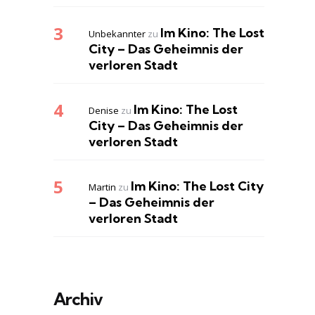
Im Kino: The Lost
Unbekannter
zu
City – Das Geheimnis der
verloren Stadt
Im Kino: The Lost
Denise
zu
City – Das Geheimnis der
verloren Stadt
Im Kino: The Lost City
Martin
zu
– Das Geheimnis der
verloren Stadt
Archiv