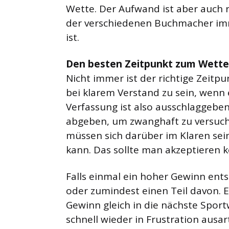
Wette. Der Aufwand ist aber auch 
der verschiedenen Buchmacher im
ist.
Den besten Zeitpunkt zum Wette
Nicht immer ist der richtige Zeitpu
bei klarem Verstand zu sein, wenn
Verfassung ist also ausschlaggeben
abgeben, um zwanghaft zu versuche
müssen sich darüber im Klaren sei
kann. Das sollte man akzeptieren 
Falls einmal ein hoher Gewinn ents
oder zumindest einen Teil davon. E
Gewinn gleich in die nächste Sport
schnell wieder in Frustration ausar