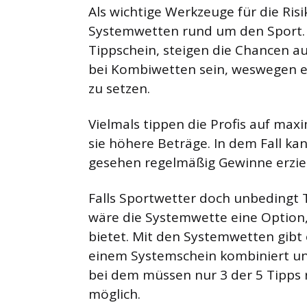
Als wichtige Werkzeuge für die Ri
Systemwetten rund um den Sport. 
Tippschein, steigen die Chancen au
bei Kombiwetten sein, weswegen es 
zu setzen.
Vielmals tippen die Profis auf maxi
sie höhere Beträge. In dem Fall k
gesehen regelmäßig Gewinne erziel
Falls Sportwetter doch unbedingt
wäre die Systemwette eine Option, 
bietet. Mit den Systemwetten gibt 
einem Systemschein kombiniert un
bei dem müssen nur 3 der 5 Tipps r
möglich.