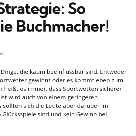
trategie: So
die Buchmacher!
in
 Dinge, die kaum beeinflussbar sind. Entweder
n Sportwetter gewinnt oder es kommt eben zum
h heißt es immer, dass Sportwetten sicherer
eist wird auch von einem geringeren
s sollten sich die Leute aber darüber im
 Glücksspiele sind und kein Gewinn bei