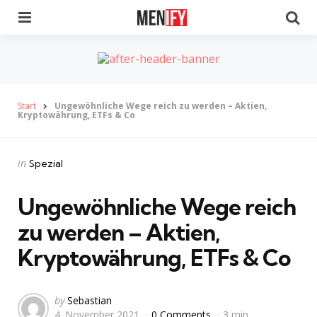
Menu
Se
Start
Ungewöhnliche Wege reich zu werden – Aktien,
Kryptowährung, ETFs & Co
Categories
Posted
in
Spezial
in
Ungewöhnliche Wege reich
zu werden – Aktien,
Kryptowährung, ETFs & Co
Posted
by
Sebastian
4. November 2021
0 Comments
3 min
by