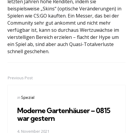
letzten Jahren hohe Renditen, indem sie
beispielsweise „Skins“ (optische Veränderungen) in
Spielen wie CS:GO kauften. Ein Messer, das bei der
Community sehr gut ankommt und nicht mehr
verfügbar ist, kann so durchaus Wertzuwächse im
vierstelligen Bereich erzielen – flacht der Hype um
ein Spiel ab, sind aber auch Quasi-Totalverluste
schnell geschehen.
Previous Post
Post
navigation
Posted
in
Spezial
in
Moderne Gartenhäuser – 0815
war gestern
4. November 2021