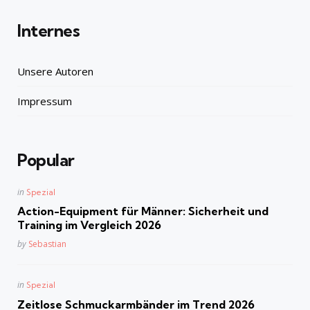
Internes
Unsere Autoren
Impressum
Popular
Posted
in
Spezial
in
Action-Equipment für Männer: Sicherheit und
Training im Vergleich 2026
Posted
by
Sebastian
Posted
in
Spezial
in
Zeitlose Schmuckarmbänder im Trend 2026