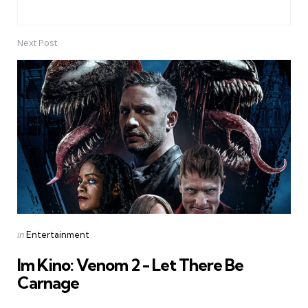
Next Post
Posted
in
Entertainment
in
Im Kino: Venom 2 - Let There Be
Carnage