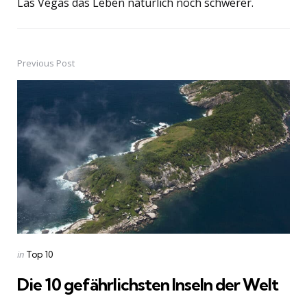
Las Vegas das Leben natürlich noch schwerer.
Previous Post
Post
navigation
Posted
in
Top 10
in
Die 10 gefährlichsten Inseln der Welt