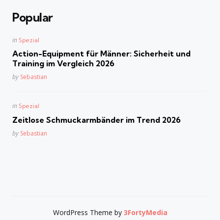
Popular
Posted
in
Spezial
in
Action-Equipment für Männer: Sicherheit und
Training im Vergleich 2026
Posted
by
Sebastian
Posted
in
Spezial
in
Zeitlose Schmuckarmbänder im Trend 2026
Posted
by
Sebastian
WordPress Theme by
3FortyMedia