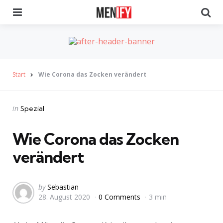
Menu
Se
Start
Wie Corona das Zocken verändert
Categories
Posted
in
Spezial
in
Wie Corona das Zocken
verändert
Posted
by
Sebastian
28. August 2020
0 Comments
3 min
by