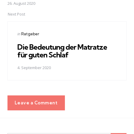
26. August 2020
Next Post
Posted
in
Ratgeber
in
Die Bedeutung der Matratze
für guten Schlaf
4. September 2020
Leave a Comment