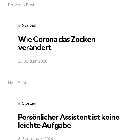
Previous Post
Post
navigation
Posted
in
Spezial
in
Wie Corona das Zocken
verändert
28. August 2020
Next Post
Posted
in
Spezial
in
Persönlicher Assistent ist keine
leichte Aufgabe
8. September 2020