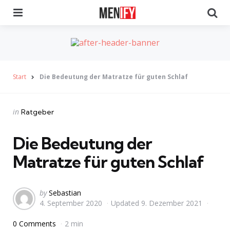
Menu
Se
Start
Die Bedeutung der Matratze für guten Schlaf
Categories
Posted
in
Ratgeber
in
Die Bedeutung der
Matratze für guten Schlaf
Posted
by
Sebastian
4. September 2020
Updated
9. Dezember 2021
by
0 Comments
2 min