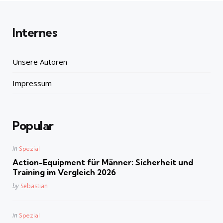
Internes
Unsere Autoren
Impressum
Popular
Posted
in
Spezial
in
Action-Equipment für Männer: Sicherheit und
Training im Vergleich 2026
Posted
by
Sebastian
Posted
in
Spezial