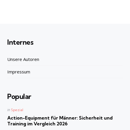
Internes
Unsere Autoren
Impressum
Popular
Posted
in
Spezial
in
Action-Equipment für Männer: Sicherheit und
Training im Vergleich 2026