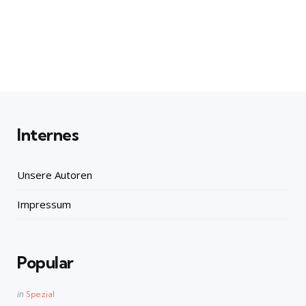
Internes
Unsere Autoren
Impressum
Popular
Posted
in
Spezial
in