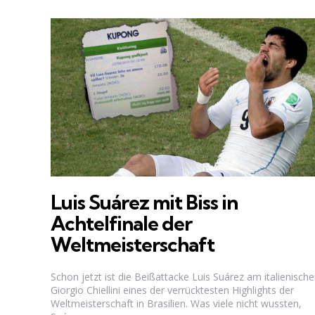
Luis Suárez mit Biss in
Achtelfinale der
Weltmeisterschaft
Schon jetzt ist die Beißattacke Luis Suárez am italienisch
Giorgio Chiellini eines der verrücktesten Highlights der
Weltmeisterschaft in Brasilien. Was viele nicht wussten,