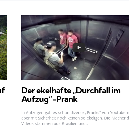
uf
Der ekelhafte „Durchfall im
Aufzug“-Prank
In Aufzügen gab es schon diverse „Pranks“ von Youtubern
aber mit Sicherheit noch keinen so ekeligen. Die Macher 
Videos stammen aus Brasilien und...