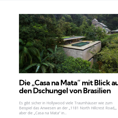
Die „Casa na Mata“ mit Blick a
den Dschungel von Brasilien
Es gibt sicher in Hollywood viele Traumhäuser wie zum
Beispiel das Anwesen an der „1181 North Hillcrest Road„,
aber die „Casa na Mata“ in...