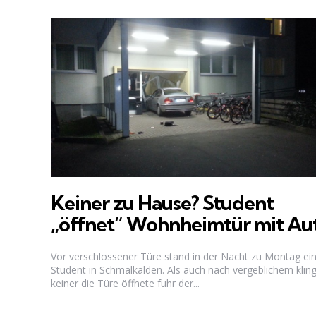
Keiner zu Hause? Student
„öffnet“ Wohnheimtür mit Au
Vor verschlossener Türe stand in der Nacht zu Montag ei
Student in Schmalkalden. Als auch nach vergeblichem klin
keiner die Türe öffnete fuhr der...