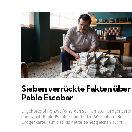
Sieben verrückte Fakten über
Pablo Escobar
Er gehörte ohne Zweifel zu den schillernsten Drogenbaro
überhaupt. Pablo Escobar baut in den 80er Jahren ein
Drogenkartell auf, das bis heute seinesgleichen sucht....