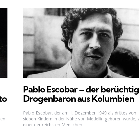
Pablo Escobar – der berüchti
to
Drogenbaron aus Kolumbien
n
Pablo Escobar, der am 1. Dezember 1949 als drittes von
gen
sieben Kindern in der Nähe von Medellín geboren wurde, 
einer der reichsten Menschen...