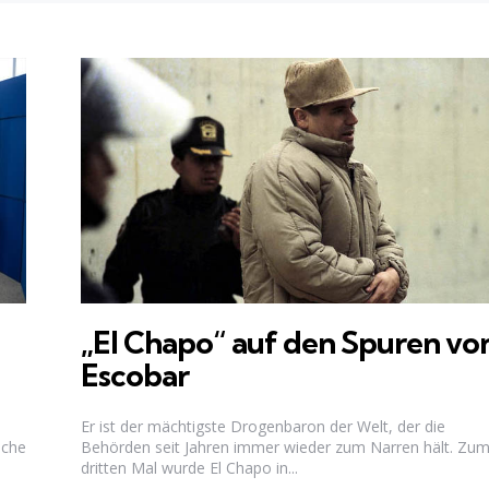
„El Chapo“ auf den Spuren vo
Escobar
Er ist der mächtigste Drogenbaron der Welt, der die
ache
Behörden seit Jahren immer wieder zum Narren hält. Zu
dritten Mal wurde El Chapo in...