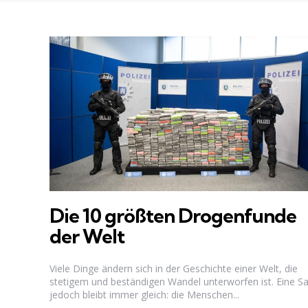
Die 10 größten Drogenfunde
der Welt
Viele Dinge ändern sich in der Geschichte einer Welt, die
stetigem und beständigen Wandel unterworfen ist. Eine S
jedoch bleibt immer gleich: die Menschen...