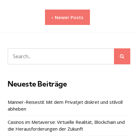
Seitennummerierung
Newer Posts
der
Beiträge
Sear
Search
for:
Neueste Beiträge
Männer-Reisestil: Mit dem Privatjet diskret und stilvoll
abheben
Casinos im Metaverse: Virtuelle Realität, Blockchain und
die Herausforderungen der Zukunft