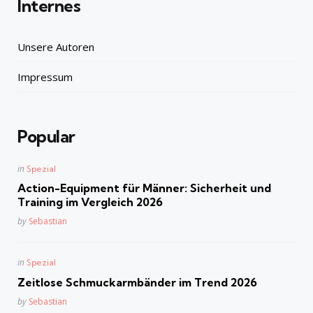
Internes
Unsere Autoren
Impressum
Popular
Posted
in
Spezial
in
Action-Equipment für Männer: Sicherheit und
Training im Vergleich 2026
Posted
by
Sebastian
Posted
in
Spezial
in
Zeitlose Schmuckarmbänder im Trend 2026
Posted
by
Sebastian