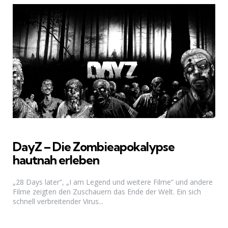
DayZ – Die Zombieapokalypse
hautnah erleben
„28 Days later“, „I am Legend und weitere Filme“ und andere
Filme zeigten den Zuschauern das Ende der Welt. Ein sich
schnell verbreitender Virus...