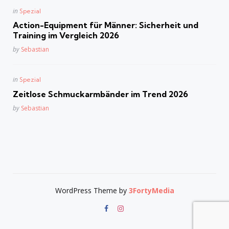
Posted
in
Spezial
in
Action-Equipment für Männer: Sicherheit und
Training im Vergleich 2026
Posted
by
Sebastian
Posted
in
Spezial
in
Zeitlose Schmuckarmbänder im Trend 2026
Posted
by
Sebastian
WordPress Theme by
3FortyMedia