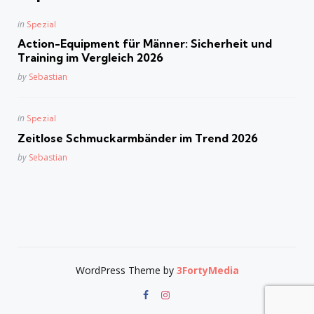
Posted
in
Spezial
in
Action-Equipment für Männer: Sicherheit und
Training im Vergleich 2026
Posted
by
Sebastian
Posted
in
Spezial
in
Zeitlose Schmuckarmbänder im Trend 2026
Posted
by
Sebastian
WordPress Theme by
3FortyMedia