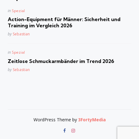
Posted
in
Spezial
in
Action-Equipment für Männer: Sicherheit und
Training im Vergleich 2026
Posted
by
Sebastian
Posted
in
Spezial
in
Zeitlose Schmuckarmbänder im Trend 2026
Posted
by
Sebastian
WordPress Theme by
3FortyMedia