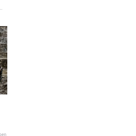
..
Oben