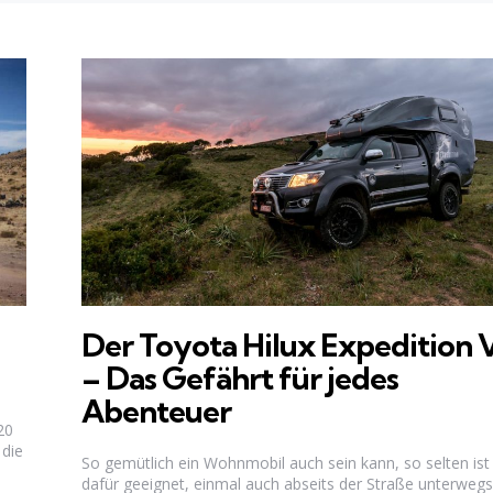
Der Toyota Hilux Expedition 
– Das Gefährt für jedes
Abenteuer
20
 die
So gemütlich ein Wohnmobil auch sein kann, so selten ist
dafür geeignet, einmal auch abseits der Straße unterwegs