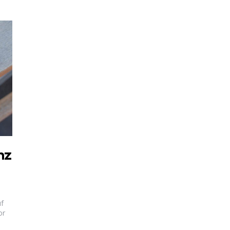
nz
uf
or