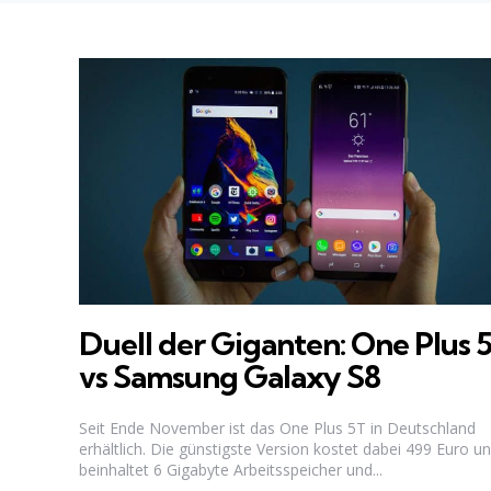
Duell der Giganten: One Plus 
vs Samsung Galaxy S8
Seit Ende November ist das One Plus 5T in Deutschland
erhältlich. Die günstigste Version kostet dabei 499 Euro u
beinhaltet 6 Gigabyte Arbeitsspeicher und...