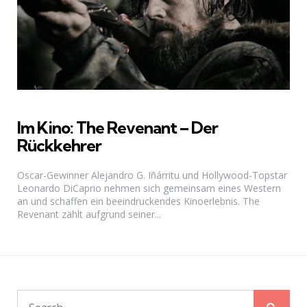
Im Kino: The Revenant – Der
Rückkehrer
Oscar-Gewinner Alejandro G. Iñárritu und Hollywood-Topstar
Leonardo DiCaprio nehmen sich gemeinsam eines Western
an und schaffen ein beeindruckendes Kinoerlebnis. The
Revenant zählt aufgrund seiner...
Sear