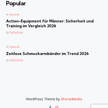
Popular
Posted
in
Spezial
in
Action-Equipment für Männer: Sicherheit und
Training im Vergleich 2026
Posted
by
Sebastian
Posted
in
Spezial
in
Zeitlose Schmuckarmbänder im Trend 2026
Posted
by
Sebastian
WordPress Theme by
3FortyMedia