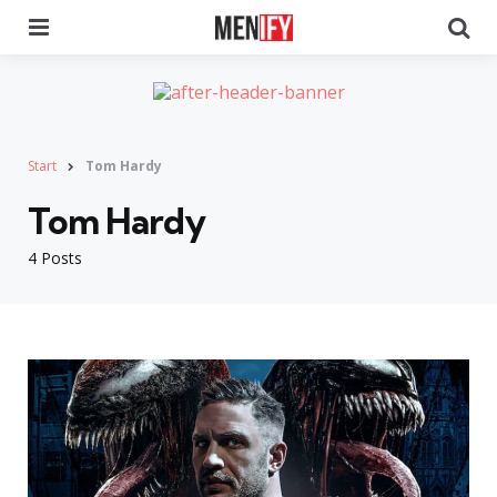
Menu
Se
Start
Tom Hardy
Tom Hardy
4 Posts