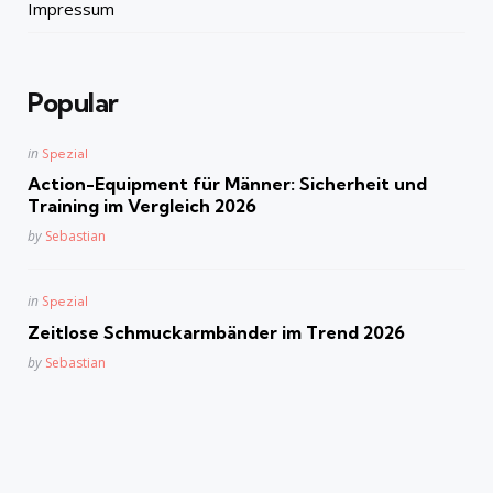
Impressum
Popular
Posted
in
Spezial
in
Action-Equipment für Männer: Sicherheit und
Training im Vergleich 2026
Posted
by
Sebastian
Posted
in
Spezial
in
Zeitlose Schmuckarmbänder im Trend 2026
Posted
by
Sebastian