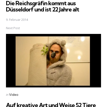
Die Reichsgräfin kommt aus
Düsseldorf und ist 22 Jahre alt
9. Februar 2014
Next Post
Posted
in
Video
in
Auf kreative Art und Weise 52 Tiere