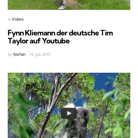
Categories
Posted
in
Video
in
Fynn Kliemann der deutsche Tim
Taylor auf Youtube
Posted
by
Stefan
12. Juli 2015
by