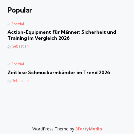
Popular
Posted
in
Spezial
in
Action-Equipment für Männer: Sicherheit und
Training im Vergleich 2026
Posted
by
Sebastian
Posted
in
Spezial
in
Zeitlose Schmuckarmbänder im Trend 2026
Posted
by
Sebastian
WordPress Theme by
3FortyMedia