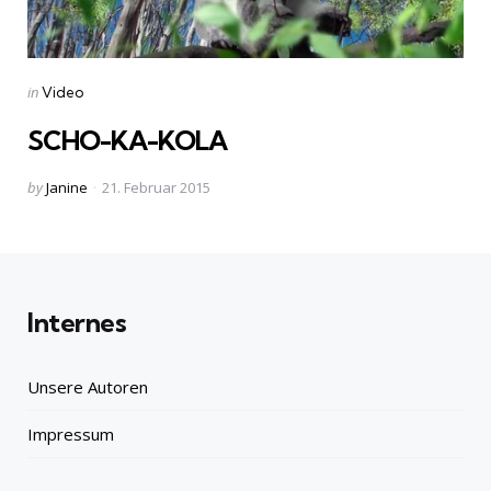
Categories
Posted
in
Video
in
SCHO-KA-KOLA
Posted
by
Janine
21. Februar 2015
by
Internes
Unsere Autoren
Impressum