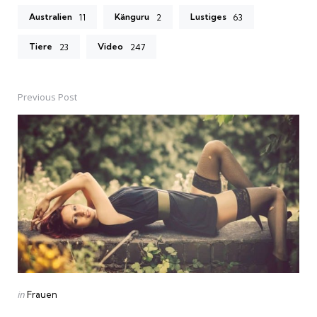
Australien
Känguru
Lustiges
11
2
63
Tiere
Video
23
247
Previous Post
Post
navigation
Posted
in
Frauen
in