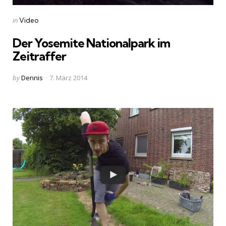
Categories
Posted
in
Video
in
Der Yosemite Nationalpark im
Zeitraffer
Posted
by
Dennis
7. März 2014
by