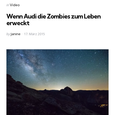
Categories
Posted
in
Video
in
Wenn Audi die Zombies zum Leben
erweckt
Posted
by
Janine
17. März 2015
by