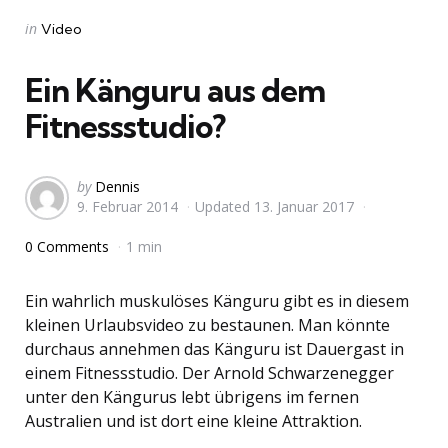
Categories
Posted
in
Video
in
Ein Känguru aus dem
Fitnessstudio?
Posted
by
Dennis
9. Februar 2014
Updated
13. Januar 2017
by
0 Comments
1 min
Ein wahrlich muskulöses Känguru gibt es in diesem
kleinen Urlaubsvideo zu bestaunen. Man könnte
durchaus annehmen das Känguru ist Dauergast in
einem Fitnessstudio. Der Arnold Schwarzenegger
unter den Kängurus lebt übrigens im fernen
Australien und ist dort eine kleine Attraktion.