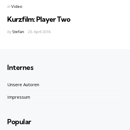
Categories
Posted
in
Video
in
Kurzfilm: Player Two
Posted
by
Stefan
20. April 2016
by
Internes
Unsere Autoren
Impressum
Popular