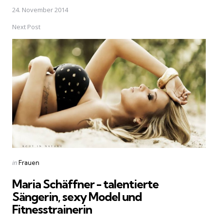
24. November 2014
Next Post
Posted
in
Frauen
in
Maria Schäffner - talentierte
Sängerin, sexy Model und
Fitnesstrainerin