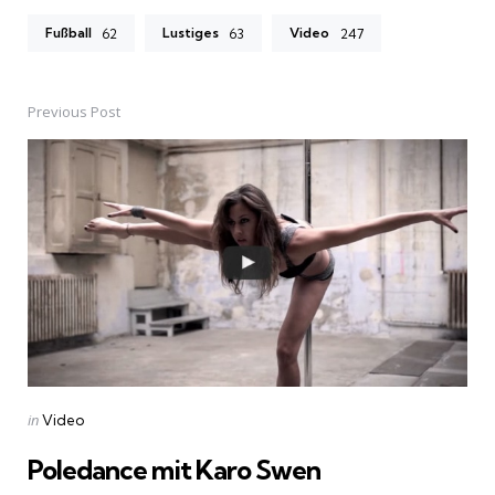
Fußball
Lustiges
Video
62
63
247
Previous Post
Post
navigation
Posted
in
Video
in
Poledance mit Karo Swen