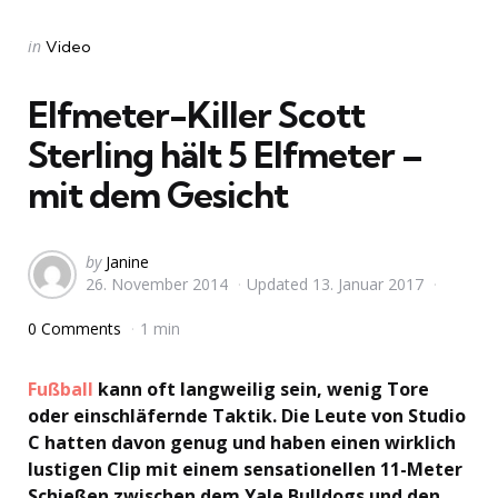
Categories
Posted
in
Video
in
Elfmeter-Killer Scott
Sterling hält 5 Elfmeter –
mit dem Gesicht
Posted
by
Janine
26. November 2014
Updated
13. Januar 2017
by
0 Comments
1 min
Fußball
kann oft langweilig sein, wenig Tore
oder einschläfernde Taktik. Die Leute von Studio
C hatten davon genug und haben einen wirklich
lustigen Clip mit einem sensationellen 11-Meter
Schießen zwischen dem Yale Bulldogs und den