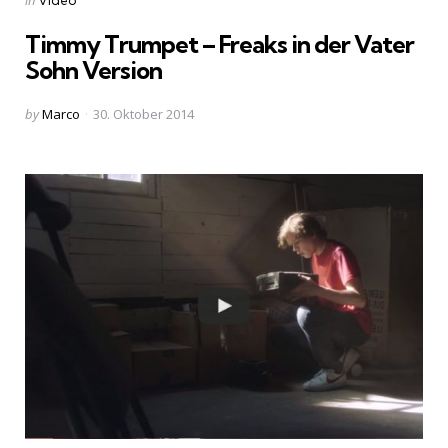
in
Video
in
Timmy Trumpet – Freaks in der Vater
Sohn Version
Posted
by
Marco
30. Oktober 2014
by