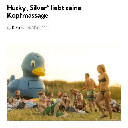
in
Husky „Silver“ liebt seine
Kopfmassage
Posted
by
Dennis
9. März 2014
by