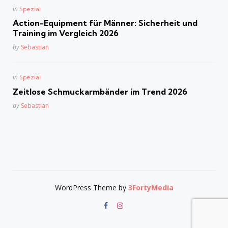
Posted
in
Spezial
in
Action-Equipment für Männer: Sicherheit und
Training im Vergleich 2026
Posted
by
Sebastian
Posted
in
Spezial
in
Zeitlose Schmuckarmbänder im Trend 2026
Posted
by
Sebastian
WordPress Theme by
3FortyMedia