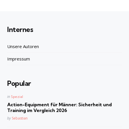
Internes
Unsere Autoren
Impressum
Popular
Posted
in
Spezial
in
Action-Equipment für Männer: Sicherheit und
Training im Vergleich 2026
Posted
by
Sebastian