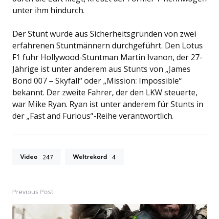
unter ihm hindurch.
Der Stunt wurde aus Sicherheitsgründen von zwei
erfahrenen Stuntmännern durchgeführt. Den Lotus
F1 fuhr Hollywood-Stuntman Martin Ivanon, der 27-
Jährige ist unter anderem aus Stunts von „James
Bond 007 – Skyfall“ oder „Mission: Impossible“
bekannt. Der zweite Fahrer, der den LKW steuerte,
war Mike Ryan. Ryan ist unter anderem für Stunts in
der „Fast and Furious“-Reihe verantwortlich.
Video
Weltrekord
247
4
Previous Post
Post
navigation