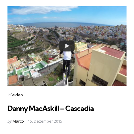
Categories
Posted
in
Video
in
Danny MacAskill – Cascadia
Posted
by
Marco
15. Dezember 2015
by