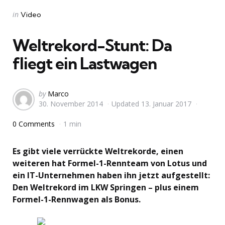
Categories
Posted
in
Video
in
Weltrekord-Stunt: Da
fliegt ein Lastwagen
Posted
by
Marco
30. November 2014
Updated
13. Januar 2017
by
0 Comments
1 min
Es gibt viele verrückte Weltrekorde, einen
weiteren hat Formel-1-Rennteam von Lotus und
ein IT-Unternehmen haben ihn jetzt aufgestellt:
Den Weltrekord im LKW Springen – plus einem
Formel-1-Rennwagen als Bonus.