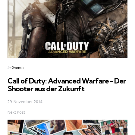
Posted
in
Games
in
Call of Duty: Advanced Warfare - Der
Shooter aus der Zukunft
29. November 2014
Next Post