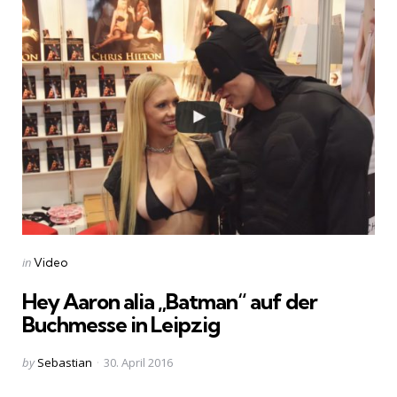
Categories
Posted
in
Video
in
Hey Aaron alia „Batman“ auf der
Buchmesse in Leipzig
Posted
by
Sebastian
30. April 2016
by