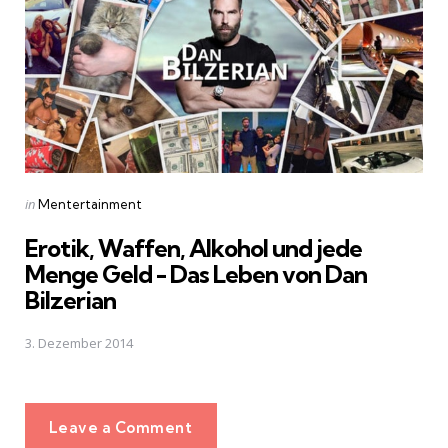
Posted
in
Mentertainment
in
Erotik, Waffen, Alkohol und jede
Menge Geld - Das Leben von Dan
Bilzerian
3. Dezember 2014
Leave a Comment