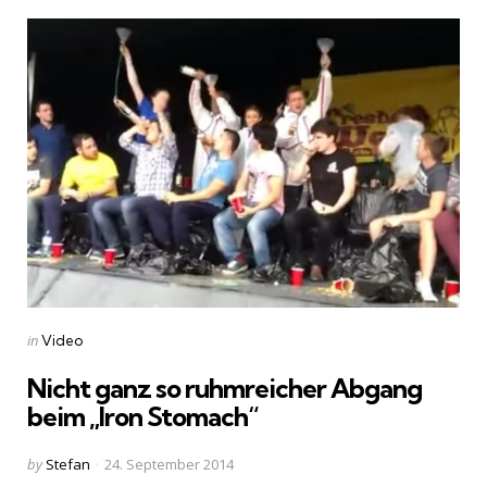
Categories
Posted
in
Video
in
Nicht ganz so ruhmreicher Abgang
beim „Iron Stomach“
Posted
by
Stefan
24. September 2014
by