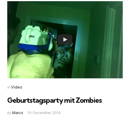
Categories
Posted
in
Video
in
Geburtstagsparty mit Zombies
Posted
by
Marco
19. Dezember 2014
by