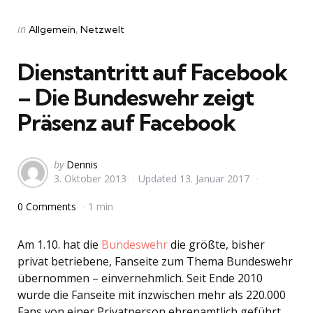
Categories
Posted
in
Allgemein
Netzwelt
in
Dienstantritt auf Facebook
– Die Bundeswehr zeigt
Präsenz auf Facebook
Posted
by
Dennis
3. Oktober 2013
Updated
13. Januar 2017
by
0 Comments
1 min
Am 1.10. hat die
Bundeswehr
die größte, bisher
privat betriebene, Fanseite zum Thema Bundeswehr
übernommen – einvernehmlich. Seit Ende 2010
wurde die Fanseite mit inzwischen mehr als 220.000
Fans von einer Privatperson ehrenamtlich geführt.