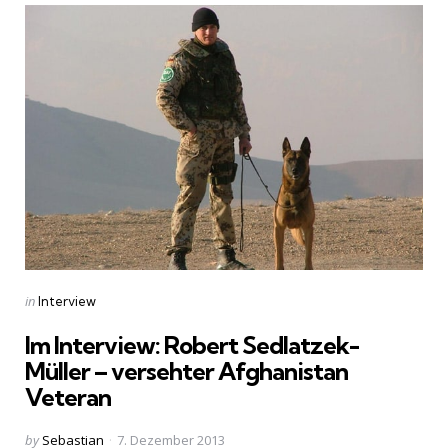
Categories
Posted
in
Interview
in
Im Interview: Robert Sedlatzek-
Müller – versehter Afghanistan
Veteran
Posted
by
Sebastian
7. Dezember 2013