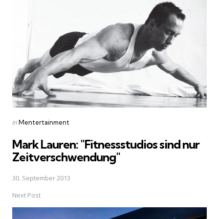
navigation
Posted
in
Mentertainment
in
Mark Lauren: "Fitnessstudios sind nur
Zeitverschwendung"
30. September 2013
Next Post