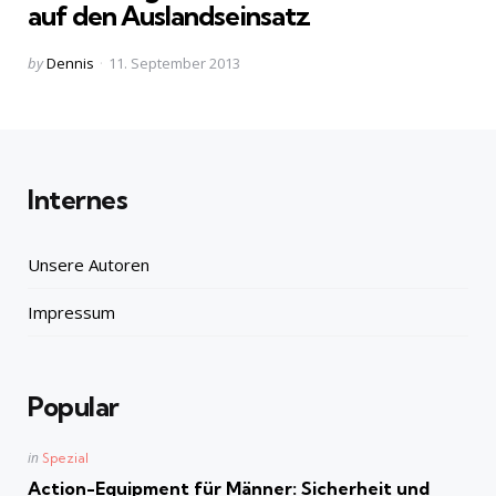
auf den Auslandseinsatz
Posted
by
Dennis
11. September 2013
by
Internes
Unsere Autoren
Impressum
Popular
Posted
in
Spezial
in
Action-Equipment für Männer: Sicherheit und