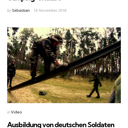
Posted
by
Sebastian
14. November 2018
by
Categories
Posted
in
Video
in
Ausbildung von deutschen Soldaten