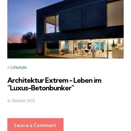
Posted
in
Lifestyle
in
Architektur Extrem - Leben im
"Luxus-Betonbunker"
4. Oktober 2013
Leave a Comment