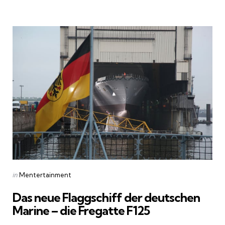
by
Categories
Posted
in
Mentertainment
in
Das neue Flaggschiff der deutschen
Marine – die Fregatte F125