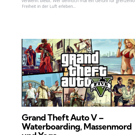
verwehrt bleibt. Wer dennoch mal ein Gefühl für grenzenl
Freiheit in der Luft erleben...
Grand Theft Auto V –
Waterboarding, Massenmord