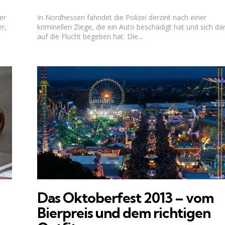
er
In Nordhessen fahndet die Polizei derzeit nach einer
r,
kriminellen Ziege, die ein Auto beschädigt hat und sich da
auf die Flucht begeben hat. Die...
Das Oktoberfest 2013 – vom
Bierpreis und dem richtigen