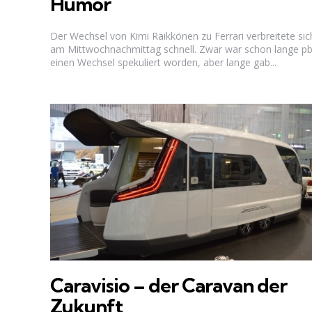
Humor
Der Wechsel von Kimi Räikkönen zu Ferrari verbreitete sic
am Mittwochnachmittag schnell. Zwar war schon lange p
einen Wechsel spekuliert worden, aber lange gab...
Caravisio – der Caravan der
Zukunft