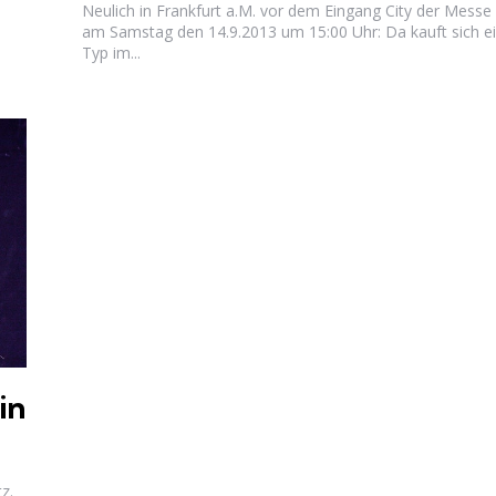
Neulich in Frankfurt a.M. vor dem Eingang City der Messe
am Samstag den 14.9.2013 um 15:00 Uhr: Da kauft sich e
Typ im...
in
z.