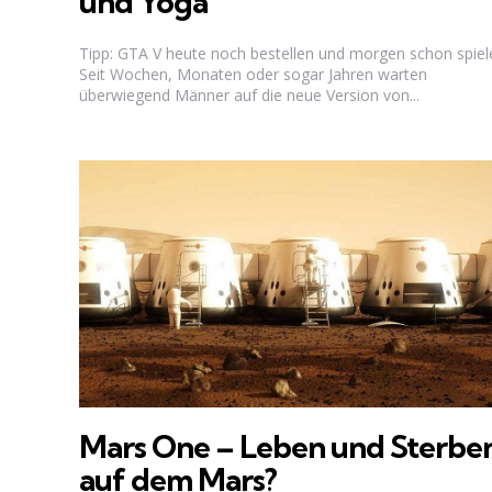
und Yoga
Tipp: GTA V heute noch bestellen und morgen schon spiel
Seit Wochen, Monaten oder sogar Jahren warten
überwiegend Männer auf die neue Version von...
Mars One – Leben und Sterbe
auf dem Mars?