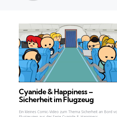
Cyanide & Happiness –
Sicherheit im Flugzeug
Ein kleines Comic-Video zum Thema Sicherheit an Bord v
Flugzeugen aus der Serie Cyanide & Happiness.