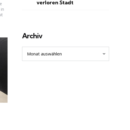
verloren Stadt
e
 in
it
Archiv
Archiv