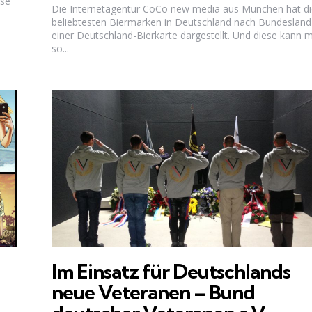
ose
Die Internetagentur CoCo new media aus München hat di
beliebtesten Biermarken in Deutschland nach Bundesland
einer Deutschland-Bierkarte dargestellt. Und diese kann m
so...
Im Einsatz für Deutschlands
neue Veteranen – Bund