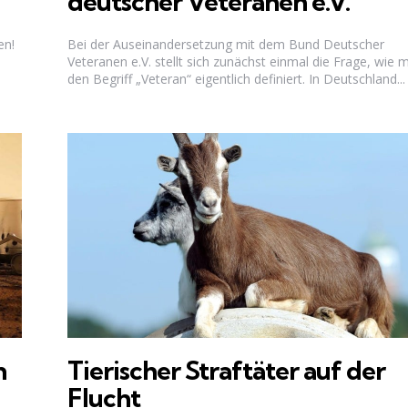
deutscher Veteranen e.V.
en!
Bei der Auseinandersetzung mit dem Bund Deutscher
Veteranen e.V. stellt sich zunächst einmal die Frage, wie 
den Begriff „Veteran“ eigentlich definiert. In Deutschland...
n
Tierischer Straftäter auf der
Flucht