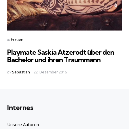
Categories
Posted
in
Frauen
in
Playmate Saskia Atzerodt über den
Bachelor und ihren Traummann
Posted
by
Sebastian
22. Dezember 2016
by
Internes
Unsere Autoren