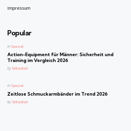
Impressum
Popular
Posted
in
Spezial
in
Action-Equipment für Männer: Sicherheit und
Training im Vergleich 2026
Posted
by
Sebastian
Posted
in
Spezial
in
Zeitlose Schmuckarmbänder im Trend 2026
Posted
by
Sebastian