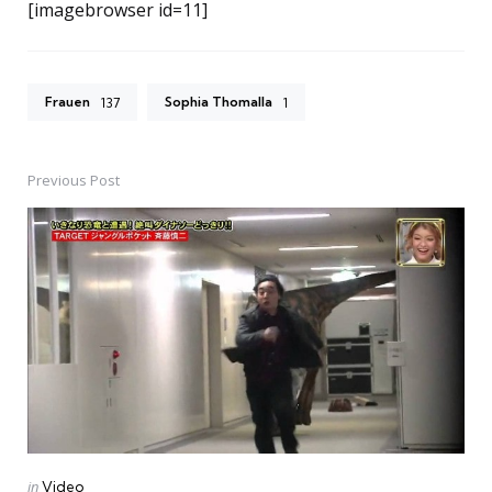
[imagebrowser id=11]
Frauen
Sophia Thomalla
137
1
Previous Post
Post
navigation
Posted
in
Video