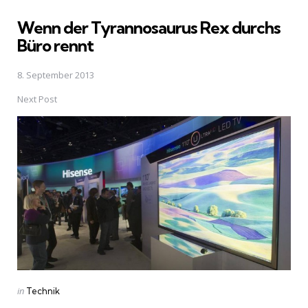
in
Wenn der Tyrannosaurus Rex durchs
Büro rennt
8. September 2013
Next Post
Posted
in
Technik
in