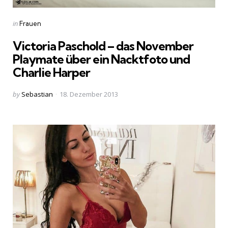
Categories
Posted
in
Frauen
in
Victoria Paschold – das November
Playmate über ein Nacktfoto und
Charlie Harper
Posted
by
Sebastian
18. Dezember 2013
by