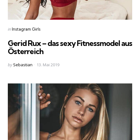
Categories
Posted
in
Instagram Girls
in
Gerid Rux – das sexy Fitnessmodel aus
Österreich
Posted
by
Sebastian
13. Mai 2019
by