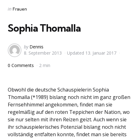
Categories
Posted
in
Frauen
in
Sophia Thomalla
Posted
by
Dennis
8. September 2013
Updated
13. Januar 2017
by
0 Comments
2 min
Obwohl die deutsche Schauspielerin Sophia
Thomalla (*1989) bislang noch nicht im ganz großen
Fernsehhimmel angekommen, findet man sie
regelmäßig auf den roten Teppichen der Nation, wo
sie nur selten mit ihren Reizen geizt. Auch wenn sie
ihr schauspielerisches Potenzial bislang noch nicht
vollständig entfalten konnte, findet man sie bereits