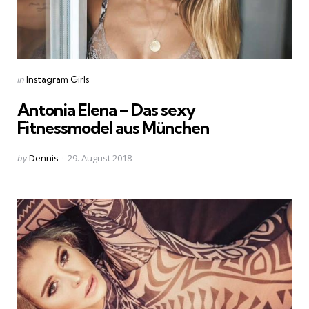
Categories
Posted
in
Instagram Girls
in
Antonia Elena – Das sexy
Fitnessmodel aus München
Posted
by
Dennis
29. August 2018
by