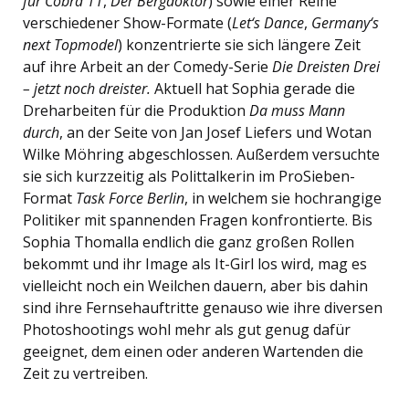
für Cobra 11
,
Der Bergdoktor
) sowie einer Reihe
verschiedener Show-Formate (
Let‘s Dance
,
Germany‘s
next Topmodel
) konzentrierte sie sich längere Zeit
auf ihre Arbeit an der Comedy-Serie
Die Dreisten Drei
– jetzt noch dreister.
Aktuell hat Sophia gerade die
Dreharbeiten für die Produktion
Da muss Mann
durch
, an der Seite von Jan Josef Liefers und Wotan
Wilke Möhring abgeschlossen. Außerdem versuchte
sie sich kurzzeitig als Polittalkerin im ProSieben-
Format
Task Force Berlin
, in welchem sie hochrangige
Politiker mit spannenden Fragen konfrontierte. Bis
Sophia Thomalla endlich die ganz großen Rollen
bekommt und ihr Image als It-Girl los wird, mag es
vielleicht noch ein Weilchen dauern, aber bis dahin
sind ihre Fernsehauftritte genauso wie ihre diversen
Photoshootings wohl mehr als gut genug dafür
geeignet, dem einen oder anderen Wartenden die
Zeit zu vertreiben.