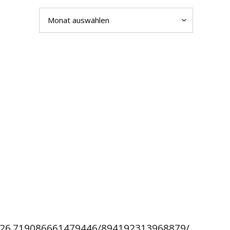
Archiv
826.719086661479446/894192313968879/