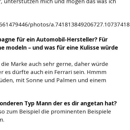
r, unterstützen mich und mögen das was ich
6661479446/photos/a.741813849206727.1073741
agne für ein Automobil-Hersteller? Für
e modeln – und was für eine Kulisse würde
 die Marke auch sehr gerne, daher würde
er es dürfte auch ein Ferrari sein. Hmmm
 Süden, mit Sonne und Palmen und einem
onderen Typ Mann der es dir angetan hat?
so zum Beispiel die prominenten Beispiele
m.