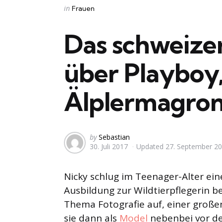
Categories
Posted
in
Frauen
in
Das schweize
über Playboy
Älplermagro
Posted
by
Sebastian
30. Juli 2017
Updated
27. September 2
by
Nicky schlug im Teenager-Alter eine
Ausbildung zur Wildtierpflegerin b
Thema Fotografie auf, einer große
sie dann als
Model
nebenbei vor de