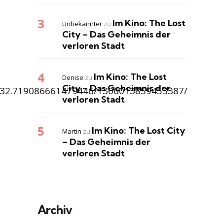
Im Kino: The Lost
Unbekannter
zu
City – Das Geheimnis der
verloren Stadt
Im Kino: The Lost
Denise
zu
City – Das Geheimnis der
832.719086661479446/1306013859453387/
verloren Stadt
Im Kino: The Lost City
Martin
zu
– Das Geheimnis der
verloren Stadt
Archiv