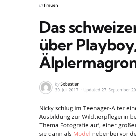
Categories
Posted
in
Frauen
in
Das schweize
über Playboy
Älplermagro
Posted
by
Sebastian
30. Juli 2017
Updated
27. September 2
by
Nicky schlug im Teenager-Alter eine
Ausbildung zur Wildtierpflegerin b
Thema Fotografie auf, einer große
sie dann als
Model
nebenbei vor de