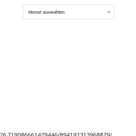
Archiv
826.719086661479446/894192313968879/