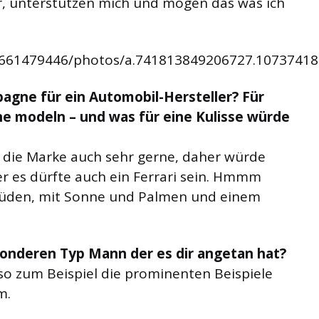
r, unterstützen mich und mögen das was ich
6661479446/photos/a.741813849206727.1073741
agne für ein Automobil-Hersteller? Für
e modeln – und was für eine Kulisse würde
 die Marke auch sehr gerne, daher würde
er es dürfte auch ein Ferrari sein. Hmmm
 Süden, mit Sonne und Palmen und einem
onderen Typ Mann der es dir angetan hat?
so zum Beispiel die prominenten Beispiele
m.