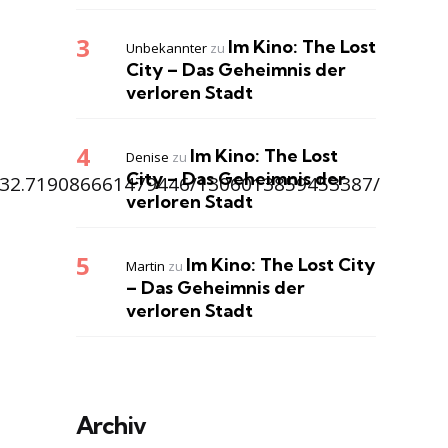
Im Kino: The Lost
Unbekannter
zu
City – Das Geheimnis der
verloren Stadt
Im Kino: The Lost
Denise
zu
City – Das Geheimnis der
832.719086661479446/1306013859453387/
verloren Stadt
Im Kino: The Lost City
Martin
zu
– Das Geheimnis der
verloren Stadt
Archiv